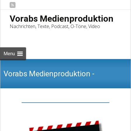
Vorabs Medienproduktion
Nachrichten, Texte, Podcast, O-Töne, Video
Skip
to
Suchen
content
nach:
Menu
Vorabs Medienproduktion -
Nachrichten, Texte, Podcast, O-Töne,