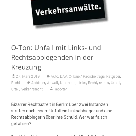
Video
O-Ton: Unfall mit Links- und
Rechtsabbiegenden in der
Kreuzung
,
,
,
,
27. März 2019
Auto
DAV
O-Töne / Radiobeiträge
Ratgeber
,
,
,
,
,
,
,
Recht
Abbieger
Anwalt
Kreuzung
Links
Recht
rechts
Unfall
,
Urteil
Verkehrsrecht
Reporter
Bizarrer Rechtsstreit in Berlin: Über zwei Instanzen
stritten nach einem Unfall ein Linksabbieger und eine
Rechtsabbiegerin über ihre Schuld. Wer war falsch
gefahren?