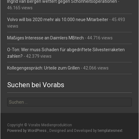
Ingrid van Bergen wettert gegen Schönheitsoperationen
-
46.165 views
Volvo will bis 2020 mehr als 10.000 neue Mitarbeiter
- 45.493
views
Mäßiges Interesse an Daimlers MBtech
- 44.716 views
O-Ton: Wer muss Schaden für abgedriftete Silvesterraketen
zahlen?
- 42.379 views
Kollegengespräch: Urteile zum Grillen
- 42.066 views
Suchen bei Vorabs
Suchen
nach:
Copyright © Vorabs Medienproduktion
Powered by WordPress
, Designed and Developed by
templatesnext