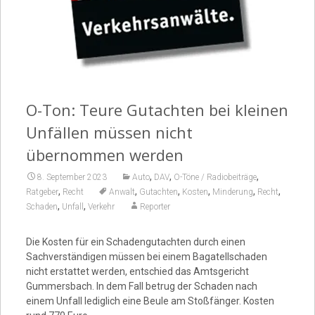
Video
O-Ton: Teure Gutachten bei kleinen
Unfällen müssen nicht
übernommen werden
,
,
,
8. September 2023
Auto
DAV
O-Töne / Radiobeiträge
,
,
,
,
,
,
Ratgeber
Recht
Anwalt
Gutachten
Kosten
Minderung
Recht
,
,
Schaden
Unfall
Verkehr
Reporter
Die Kosten für ein Schadengutachten durch einen
Sachverständigen müssen bei einem Bagatellschaden
nicht erstattet werden, entschied das Amtsgericht
Gummersbach. In dem Fall betrug der Schaden nach
einem Unfall lediglich eine Beule am Stoßfänger. Kosten