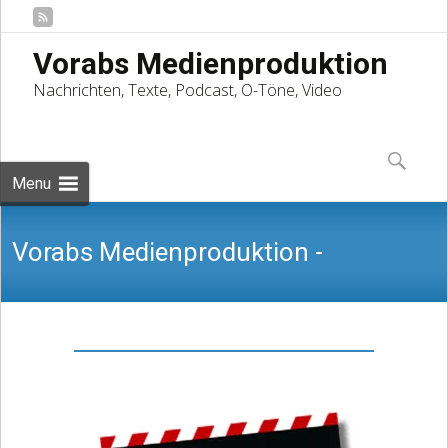
Vorabs Medienproduktion
Nachrichten, Texte, Podcast, O-Töne, Video
Skip
to
Suchen
content
nach:
Menu
Vorabs Medienproduktion -
Nachrichten, Texte, Podcast, O-Töne,