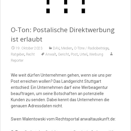
Video
O-Ton: Postalische Direktwerbung
ist erlaubt
,
,
,
19. Oktober 2023
DAV
Medien
O-Töne / Radiobeiträge
,
,
,
,
,
Ratgeber
Recht
Anwalt
Gericht
Post
Urteil
Werbung
Reporter
Wie weit dürfen Unternehmen gehen, wenn sie uns per
Post erreichen wollen? Das Landgericht Stuttgart
entschied: Ein Unternehmen darf eine Werbeagentur
beauftragen, um seine Botschaften an potenzielle
Kunden zu senden. Dabei kennt das Unternehmen die
genauen Adressdaten nicht.
Swen Walentowski vom Rechtsportal anwaltauskunft.de: