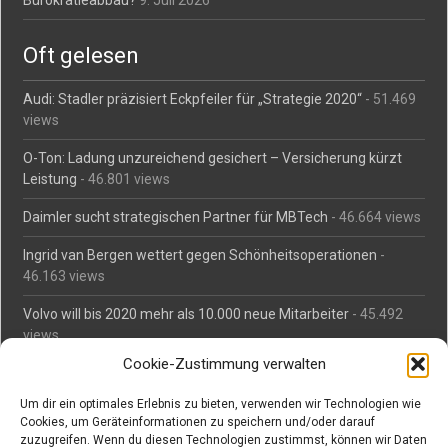
Bürokratieabbau?
9. Juli 2026
Oft gelesen
Audi: Stadler präzisiert Eckpfeiler für „Strategie 2020“
- 51.469
views
O-Ton: Ladung unzureichend gesichert – Versicherung kürzt
Leistung
- 46.801 views
Daimler sucht strategischen Partner für MBTech
- 46.664 views
Ingrid van Bergen wettert gegen Schönheitsoperationen
-
46.163 views
Volvo will bis 2020 mehr als 10.000 neue Mitarbeiter
- 45.492
views
Cookie-Zustimmung verwalten
Mäßiges Interesse an Daimlers MBtech
- 44.716 views
Um dir ein optimales Erlebnis zu bieten, verwenden wir Technologien wie
O-Ton: Wer muss Schaden für abgedriftete Silvesterraketen
Cookies, um Geräteinformationen zu speichern und/oder darauf
zahlen?
- 42.379 views
zuzugreifen. Wenn du diesen Technologien zustimmst, können wir Daten