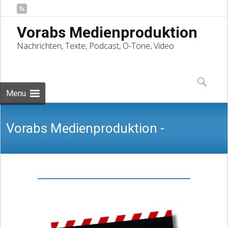
Vorabs Medienproduktion
Nachrichten, Texte, Podcast, O-Töne, Video
Skip
to
Suchen
content
nach:
Menu
Vorabs Medienproduktion -
Nachrichten, Texte, Podcast, O-Töne,