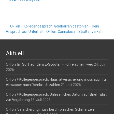
Post
←
O-Ton + Kollegengespräch: Goldbarren gestohlen – kein
Anspruch auf Unterhalt
O-Ton: Cannabis im Straßenverkehr
→
navigation
Aktuell
O-Ton: Im Suff auf dem E-Scooter – Führerschein weg
24. Juli
2026
O-Ton + Kollegengespräch: Hausratversicherung muss auch für
Abwasser nach Rohrbruch zahlen
21. Juli 2026
O-Ton + Kollegengespräch: Unleserliches Datum auf Brief führt
zur Verjährung
16. Juli 2026
O-Ton: Versicherung muss bei chronischen Schmerzen