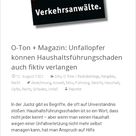
Video
O-Ton + Magazin: Unfallopfer
können Haushaltsführungschaden
auch fiktiv verlangen
,
,
,
12. August 2022
DAV
O-Töne / Radiobeiträge
Ratgeber
,
,
,
,
,
,
Recht
Abrechnung
Anwalt
fiktiv
Führung
Gericht
Haushalt
,
,
,
Opfer
Recht
Schaden
Unfall
Reporter
In der Justiz gibt es Begriffe, die oft auf Unverständnis
stoßen. Haushaltsführungsschaden ist so ein Wort, dass
nicht jeder kennt – aber wenn man seinen Haushalt
wegen einer Unfallverletzung nicht mehr selbst
managen kann, hat man Anspruch auf Hilfe.