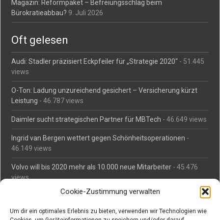
Magazin: Reformpaket – Befreiungsschlag beim
Bürokratieabbau?
9. Juli 2026
Oft gelesen
Audi: Stadler präzisiert Eckpfeiler für „Strategie 2020“
- 51.445
views
O-Ton: Ladung unzureichend gesichert – Versicherung kürzt
Leistung
- 46.787 views
Daimler sucht strategischen Partner für MBTech
- 46.649 views
Ingrid van Bergen wettert gegen Schönheitsoperationen
-
46.149 views
Volvo will bis 2020 mehr als 10.000 neue Mitarbeiter
- 45.476
views
Cookie-Zustimmung verwalten
Mäßiges Interesse an Daimlers MBtech
- 44.700 views
Um dir ein optimales Erlebnis zu bieten, verwenden wir Technologien wie
O-Ton: Wer muss Schaden für abgedriftete Silvesterraketen