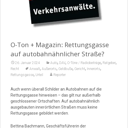
Video
O-Ton + Magazin: Rettungsgasse
auf autobahnähnlicher Straße?
,
,
,
,
26. Januar 2024
Auto
DAV
O-Töne / Radiobeiträge
Ratgeber
,
,
,
,
,
Recht
Anwalt
Außerorts
Geldbuße
Gericht
Innerorts
,
Rettungsgasse
Urteil
Reporter
Auch wenn überall Schilder an Autobahnen auf die
Rettungsgasse hinweisen – das gilt nur außerhalb
geschlossener Ortschaften. Auf autobahnähnlich
ausgebauten innerörtlichen Straßen muss keine
Rettungsgasse gebildet werden.
Bettina Bachmann, Geschäftsführerin der