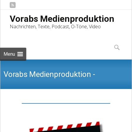
Vorabs Medienproduktion
Nachrichten, Texte, Podcast, O-Töne, Video
Skip
to
Suchen
content
nach:
Menu
Vorabs Medienproduktion -
Nachrichten, Texte, Podcast, O-Töne,