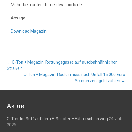
Mehr dazu unter sterne-des-sports.de.
Absage
Download Magazin
Post
←
O-Ton + Magazin: Rettungsgasse auf autobahnähnlicher
Straße?
O-Ton + Magazin: Rodler muss nach Unfall 15.000 Euro
navigation
Schmerzensgeld zahlen
→
Aktuell
O-Ton: Im Suff auf dem E-Scooter – Führerschein weg
24. Juli
2026