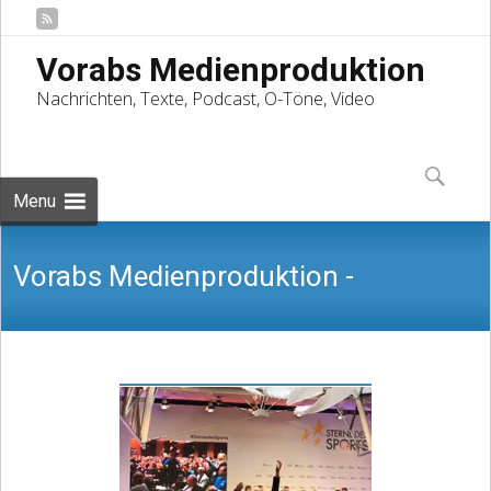
Vorabs Medienproduktion
Nachrichten, Texte, Podcast, O-Töne, Video
Skip
to
Suchen
content
nach:
Menu
Vorabs Medienproduktion -
Nachrichten, Texte, Podcast, O-Töne,