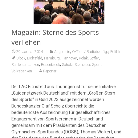
Video
Magazin: Sterne des Sports
verliehen
,
,
29. Januar 2024
Allgemein
O-Töne / Radiobeiträge
Politik
,
,
,
,
,
,
Block
Eichsfeld
Hamburg
Hannover
Kolak
Löffler
,
,
,
,
Raiffeisenbanken
Rosenbrock
Scholz
Sterne des Sport
Volksbanken
Reporter
Der LAC Eichsfeld aus Thüringen ist für seine Initiative
„Guidenetzwerk Deutschland“ mit dem „Großen Stern
des Sports“ in Gold 2023 ausgezeichnet worden.
Bundeskanzler Olaf Scholz überreichte die
bedeutendste Auszeichnung für gesellschaftliches
Engagement von Sportvereinen in Deutschland
gemeinsam mit dem Präsidenten des Deutschen
Olympischen Sportbundes (DOSB), Thomas Weikert, und