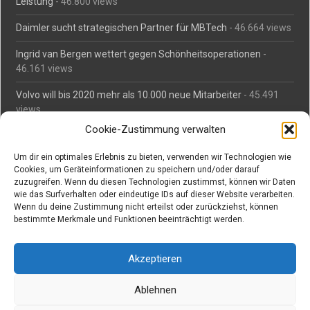
Leistung
- 46.800 views
Daimler sucht strategischen Partner für MBTech
- 46.664 views
Ingrid van Bergen wettert gegen Schönheitsoperationen
-
46.161 views
Volvo will bis 2020 mehr als 10.000 neue Mitarbeiter
- 45.491
views
Cookie-Zustimmung verwalten
Mäßiges Interesse an Daimlers MBtech
- 44.716 views
Um dir ein optimales Erlebnis zu bieten, verwenden wir Technologien wie
O-Ton: Wer muss Schaden für abgedriftete Silvesterraketen
Cookies, um Geräteinformationen zu speichern und/oder darauf
zahlen?
- 42.378 views
zuzugreifen. Wenn du diesen Technologien zustimmst, können wir Daten
wie das Surfverhalten oder eindeutige IDs auf dieser Website verarbeiten.
Kollegengespräch: Urteile zum Grillen
- 42.063 views
Wenn du deine Zustimmung nicht erteilst oder zurückziehst, können
bestimmte Merkmale und Funktionen beeinträchtigt werden.
Suchen bei Vorabs
Akzeptieren
Suchen
nach:
Ablehnen