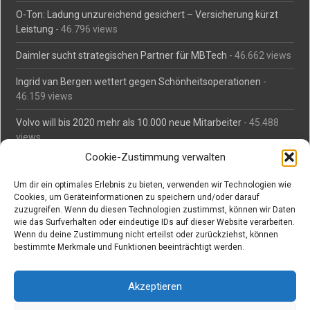
O-Ton: Ladung unzureichend gesichert – Versicherung kürzt
Leistung
- 46.796 views
Daimler sucht strategischen Partner für MBTech
- 46.662 views
Ingrid van Bergen wettert gegen Schönheitsoperationen
-
46.159 views
Volvo will bis 2020 mehr als 10.000 neue Mitarbeiter
- 45.488
views
Cookie-Zustimmung verwalten
Mäßiges Interesse an Daimlers MBtech
- 44.713 views
Um dir ein optimales Erlebnis zu bieten, verwenden wir Technologien wie
O-Ton: Wer muss Schaden für abgedriftete Silvesterraketen
Cookies, um Geräteinformationen zu speichern und/oder darauf
zahlen?
- 42.372 views
zuzugreifen. Wenn du diesen Technologien zustimmst, können wir Daten
wie das Surfverhalten oder eindeutige IDs auf dieser Website verarbeiten.
Kollegengespräch: Urteile zum Grillen
- 42.063 views
Wenn du deine Zustimmung nicht erteilst oder zurückziehst, können
bestimmte Merkmale und Funktionen beeinträchtigt werden.
Suchen bei Vorabs
Akzeptieren
Suchen
nach: