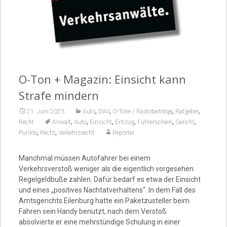
Video
O-Ton + Magazin: Einsicht kann
Strafe mindern
,
,
,
,
21. Juni 2023
Auto
DAV
O-Töne / Radiobeiträge
Ratgeber
,
,
,
,
,
,
Recht
Anwalt
Auto
Einsicht
Entzug
Führerschein
Gericht
,
,
Punkte
Recht
Verkehrsrecht
Reporter
Manchmal müssen Autofahrer bei einem
Verkehrsverstoß weniger als die eigentlich vorgesehen
Regelgeldbuße zahlen. Dafür bedarf es etwa der Einsicht
und eines „positives Nachtatverhaltens“. In dem Fall des
Amtsgerichts Eilenburg hatte ein Paketzusteller beim
Fahren sein Handy benutzt, nach dem Verstoß
absolvierte er eine mehrstündige Schulung in einer