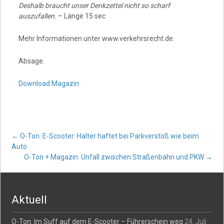
Deshalb braucht unser Denkzettel nicht so scharf
auszufallen.
– Länge 15 sec
Mehr Informationen unter www.verkehrsrecht.de.
Absage.
Download Magazin
Post
←
O-Ton: E-Scooter: Halter haftet bei Parkverstoß wie beim
Auto
O-Ton + Magazin: Unfall zwischen Straßenbahn und PKW
→
navigation
Aktuell
O-Ton: Im Suff auf dem E-Scooter – Führerschein weg
24. Juli