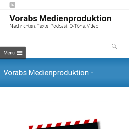
Vorabs Medienproduktion
Nachrichten, Texte, Podcast, O-Töne, Video
Skip
to
Suchen
content
nach:
Menu
Vorabs Medienproduktion -
Nachrichten, Texte, Podcast, O-Töne,