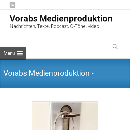
Vorabs Medienproduktion
Nachrichten, Texte, Podcast, O-Töne, Video
Skip
to
Suchen
content
nach:
Menu
Vorabs Medienproduktion -
Nachrichten, Texte, Podcast, O-Töne,