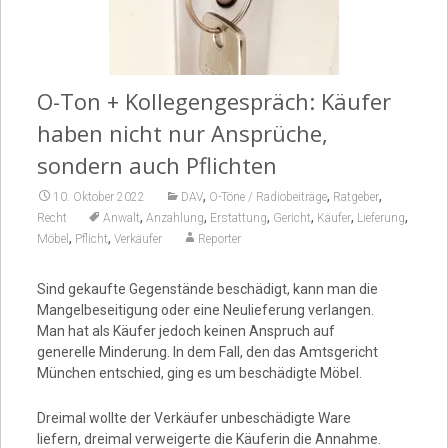
Video
O-Ton + Kollegengespräch: Käufer
haben nicht nur Ansprüche,
sondern auch Pflichten
,
,
,
10. Oktober 2022
DAV
O-Töne / Radiobeiträge
Ratgeber
,
,
,
,
,
,
Recht
Anwalt
Anzahlung
Erstattung
Gericht
Käufer
Lieferung
,
,
Möbel
Pflicht
Verkäufer
Reporter
Sind gekaufte Gegenstände beschädigt, kann man die
Mangelbeseitigung oder eine Neulieferung verlangen.
Man hat als Käufer jedoch keinen Anspruch auf
generelle Minderung. In dem Fall, den das Amtsgericht
München entschied, ging es um beschädigte Möbel.
Dreimal wollte der Verkäufer unbeschädigte Ware
liefern, dreimal verweigerte die Käuferin die Annahme.