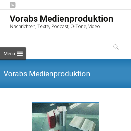
Vorabs Medienproduktion
Nachrichten, Texte, Podcast, O-Töne, Video
Skip
to
Suchen
content
nach:
Menu
Vorabs Medienproduktion -
Nachrichten, Texte, Podcast, O-Töne,