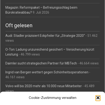
Magazin: Reformpaket – Befreiungsschlag beim
Bürokratieabbau?
9. Juli 2026
Oft gelesen
Audi: Stadler präzisiert Eckpfeiler für „Strategie 2020“
- 51.462
views
O-Ton: Ladung unzureichend gesichert – Versicherung kürzt
Leistung
- 46.799 views
Daimler sucht strategischen Partner für MBTech
- 46.664 views
Ingrid van Bergen wettert gegen Schönheitsoperationen
-
46.161 views
Volvo will bis 2020 mehr als 10.000 neue Mitarbeiter
- 45.489
views
Cookie-Zustimmung verwalten
Mäßiges Interesse an Daimlers MBtech
- 44.715 views