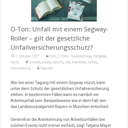
Video
O-Ton: Unfall mit einem Segway-
Roller – gilt der gesetzliche
Unfallversicherungsschutz?
,
,
,
7. Oktober 2022
DAV
O-Töne / Radiobeiträge
Ratgeber
,
,
,
,
,
,
Recht
Anwalt
Arbeit
Gericht
Job
Krankheit
Unfall
Versicherung
Reporter
Wer bei einer Tagung mit einem Segway stürzt, kann
unter dem Schutz der gesetzlichen Unfallversicherung
stehen. In bestimmten Fällen kann es nämlich ein
Arbeitsunfall sein. Beispielsweise wie in dem Fall, den
das Landessozialgericht Bayern in München entschied.
Generell ist die Anerkennung von Arbeitsunfällen bei
solchen Events nicht immer einfach, sagt Tatjana Mayer