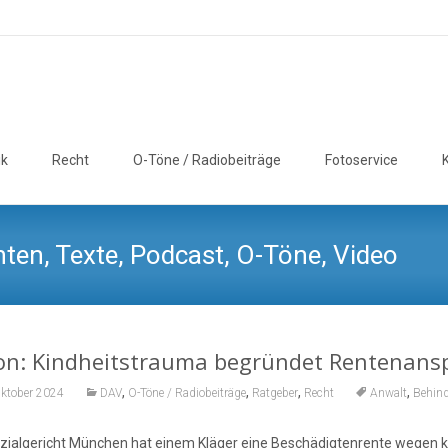
ik
Recht
O-Töne / Radiobeiträge
Fotoservice
ten, Texte, Podcast, O-Töne, Video
on: Kindheitstrauma begründet Rentenans
,
,
,
,
Oktober 2024
DAV
O-Töne / Radiobeiträge
Ratgeber
Recht
Anwalt
Behin
zialgericht München hat einem Kläger eine Beschädigtenrente wegen kör