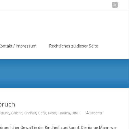
Suchen
Kontakt / Impressum
Rechtliches zu dieser Seite
nach:
pruch
,
,
,
,
,
,
derung
Gericht
Kindheit
Opfer
Rente
Trauma
Urteil
Reporter
perlicher Gewalt in der Kindheit zuerkannt. Der junge Mann war