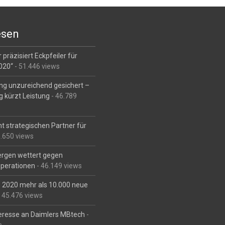
esen
 präzisiert Eckpfeiler für
2020“
- 51.446 views
ng unzureichend gesichert –
g kürzt Leistung
- 46.789
t strategischen Partner für
6.650 views
Bergen wettert gegen
perationen
- 46.149 views
is 2020 mehr als 10.000 neue
 45.476 views
eresse an Daimlers MBtech
-