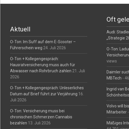
Post
navigation
Oft gel
Aktuell
Audi: Stadler
„Strategie 
O-Ton: Im Suff auf dem E-Scooter –
Führerschein weg
24. Juli 2026
O-Ton: Ladu
Versicherun
O-Ton + Kollegengespräch:
views
Hausratversicherung muss auch für
Abwasser nach Rohrbruch zahlen
21. Juli
Daimler such
2026
MBTech
- 4
O-Ton + Kollegengespräch: Unleserliches
Ingrid van 
Datum auf Brief führt zur Verjährung
16.
Schönheitso
Juli 2026
Volvo will b
O-Ton: Versicherung muss bei
Mitarbeiter
-
chronischen Schmerzen Cannabis
bezahlen
13. Juli 2026
Mäßiges Int