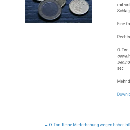
mit vi
Schläg
Eine fa
Rechts
O-Ton
gewaltf
Behind
sec.
Mehr d
Downl
←
O-Ton: Keine Mieterhöhung wegen hoher Infl