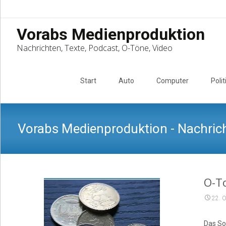
Vorabs Medienproduktion
Nachrichten, Texte, Podcast, O-Töne, Video
Skip
to
Start
Auto
Computer
Polit
content
Vorabs Medienproduktion - Nachrich
O-T
22. 
Das So