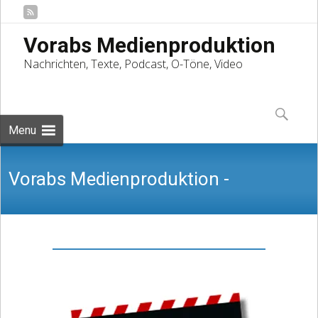
Vorabs Medienproduktion
Nachrichten, Texte, Podcast, O-Töne, Video
Skip
to
Suchen
content
nach:
Menu
Vorabs Medienproduktion -
Nachrichten, Texte, Podcast, O-Töne,