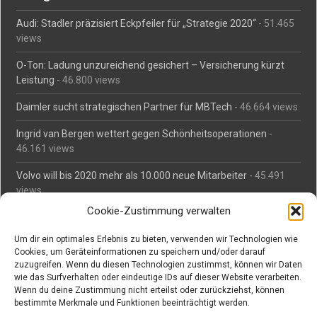
Audi: Stadler präzisiert Eckpfeiler für „Strategie 2020“
- 51.465
views
O-Ton: Ladung unzureichend gesichert – Versicherung kürzt
Leistung
- 46.800 views
Daimler sucht strategischen Partner für MBTech
- 46.664 views
Ingrid van Bergen wettert gegen Schönheitsoperationen
-
46.161 views
Volvo will bis 2020 mehr als 10.000 neue Mitarbeiter
- 45.491
views
Cookie-Zustimmung verwalten
Mäßiges Interesse an Daimlers MBtech
- 44.716 views
Um dir ein optimales Erlebnis zu bieten, verwenden wir Technologien wie
O-Ton: Wer muss Schaden für abgedriftete Silvesterraketen
Cookies, um Geräteinformationen zu speichern und/oder darauf
zahlen?
- 42.378 views
zuzugreifen. Wenn du diesen Technologien zustimmst, können wir Daten
wie das Surfverhalten oder eindeutige IDs auf dieser Website verarbeiten.
Kollegengespräch: Urteile zum Grillen
- 42.063 views
Wenn du deine Zustimmung nicht erteilst oder zurückziehst, können
bestimmte Merkmale und Funktionen beeinträchtigt werden.