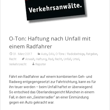
Video
O-Ton: Haftung nach Unfall mit
einem Radfahrer
,
,
,
,
31. März 2017
Auto
DAV
O-Töne / Radiobeiträge
Ratgeber
,
,
,
,
,
,
Recht
Anwalt
Haftung
Rad
Recht
Unfall
Urteil
Verkehrsrecht
Reporter
Fährt ein Radfahrer auf einem kombinierten Geh- und
Radweg entgegengesetzt zur Fahrtrichtung, kann es für
ihn teuer werden – beim Unfall haftet er überwiegend.
So entschied das Oberlandesgericht München in einem
Fall, in dem ein „Geisterradler“ an einer Einmündung
gegen ein Auto gekracht war.