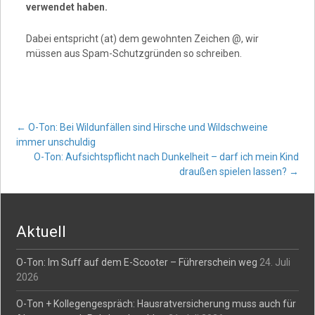
verwendet haben.
Dabei entspricht (at) dem gewohnten Zeichen @, wir
müssen aus Spam-Schutzgründen so schreiben.
Post
←
O-Ton: Bei Wildunfällen sind Hirsche und Wildschweine
immer unschuldig
O-Ton: Aufsichtspflicht nach Dunkelheit – darf ich mein Kind
navigation
draußen spielen lassen?
→
Aktuell
O-Ton: Im Suff auf dem E-Scooter – Führerschein weg
24. Juli
2026
O-Ton + Kollegengespräch: Hausratversicherung muss auch für