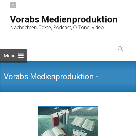
Vorabs Medienproduktion
Nachrichten, Texte, Podcast, O-Töne, Video
Skip
to
Suchen
content
nach:
Menu
Vorabs Medienproduktion -
Nachrichten, Texte, Podcast, O-Töne,