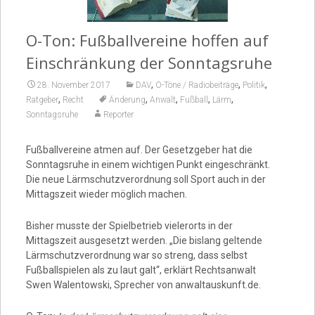
Video
O-Ton: Fußballvereine hoffen auf
Einschränkung der Sonntagsruhe
,
,
,
28. November 2017
DAV
O-Töne / Radiobeiträge
Politik
,
,
,
,
,
Ratgeber
Recht
Änderung
Anwalt
Fußball
Lärm
Sonntagsruhe
Reporter
Fußballvereine atmen auf. Der Gesetzgeber hat die
Sonntagsruhe in einem wichtigen Punkt eingeschränkt.
Die neue Lärmschutzverordnung soll Sport auch in der
Mittagszeit wieder möglich machen.
Bisher musste der Spielbetrieb vielerorts in der
Mittagszeit ausgesetzt werden. „Die bislang geltende
Lärmschutzverordnung war so streng, dass selbst
Fußballspielen als zu laut galt“, erklärt Rechtsanwalt
Swen Walentowski, Sprecher von anwaltauskunft.de.