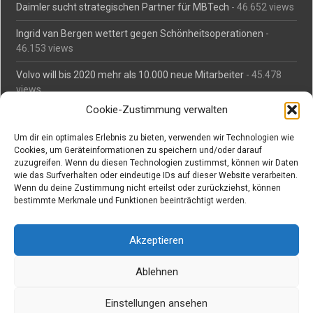
Daimler sucht strategischen Partner für MBTech
- 46.652 views
Ingrid van Bergen wettert gegen Schönheitsoperationen
-
46.153 views
Volvo will bis 2020 mehr als 10.000 neue Mitarbeiter
- 45.478
views
Cookie-Zustimmung verwalten
Mäßiges Interesse an Daimlers MBtech
- 44.709 views
Um dir ein optimales Erlebnis zu bieten, verwenden wir Technologien wie
O-Ton: Wer muss Schaden für abgedriftete Silvesterraketen
Cookies, um Geräteinformationen zu speichern und/oder darauf
zahlen?
- 42.362 views
zuzugreifen. Wenn du diesen Technologien zustimmst, können wir Daten
wie das Surfverhalten oder eindeutige IDs auf dieser Website verarbeiten.
Kollegengespräch: Urteile zum Grillen
- 42.055 views
Wenn du deine Zustimmung nicht erteilst oder zurückziehst, können
bestimmte Merkmale und Funktionen beeinträchtigt werden.
Suchen bei Vorabs
Akzeptieren
Suchen
nach:
Ablehnen
Einstellungen ansehen