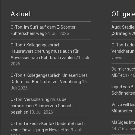
navigation
Aktuell
Oft gel
O-Ton: Im Suff auf dem E-Scooter –
Audi: Stadler
Führerschein weg
24. Juli 2026
„Strategie 
O-Ton + Kollegengespräch:
O-Ton: Ladu
Hausratversicherung muss auch für
Versicherun
Abwasser nach Rohrbruch zahlen
21. Juli
views
2026
Daimler such
O-Ton + Kollegengespräch: Unleserliches
MBTech
- 4
Datum auf Brief führt zur Verjährung
16.
Ingrid van 
Juli 2026
Schönheitso
O-Ton: Versicherung muss bei
Volvo will b
chronischen Schmerzen Cannabis
Mitarbeiter
-
bezahlen
13. Juli 2026
Mäßiges Int
O-Ton: LinkedIn-Kontakt bedeutet noch
44.716 view
keine Einwilligung in Newsletter
9. Juli