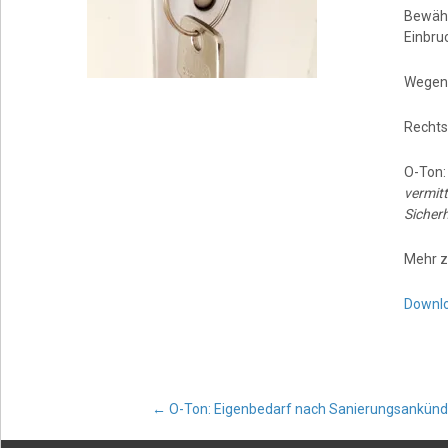
Bewähr
Einbru
Wegen 
Rechts
O-Ton
vermitt
Sicher
Mehr z
Downl
Post
←
O-Ton: Eigenbedarf nach Sanierungsankündi