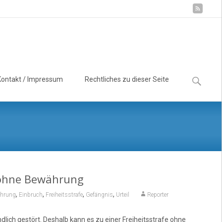
Suchen
Kontakt / Impressum
Rechtliches zu dieser Seite
nach:
h ohne Bewährung
,
,
,
,
hrung
Einbruch
Freiheitsstrafe
Gefängnis
Urteil
Reporter
lich gestört. Deshalb kann es zu einer Freiheitsstrafe ohne