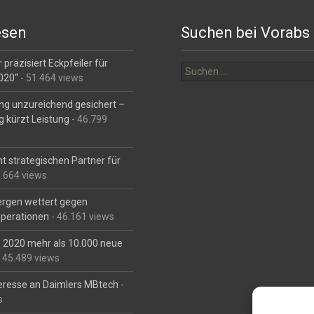
esen
Suchen bei Vorabs
Suchen
 präzisiert Eckpfeiler für
nach:
2020“
- 51.464 views
ng unzureichend gesichert –
g kürzt Leistung
- 46.799
t strategischen Partner für
6.664 views
Bergen wettert gegen
perationen
- 46.161 views
is 2020 mehr als 10.000 neue
 45.489 views
eresse an Daimlers MBtech
-
s