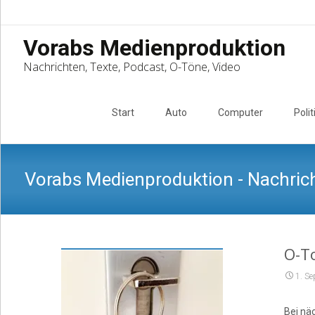
Vorabs Medienproduktion
Nachrichten, Texte, Podcast, O-Töne, Video
Skip
to
Start
Auto
Computer
Polit
content
Vorabs Medienproduktion - Nachrich
O-T
1. S
Bei nä