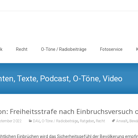
ik
Recht
O-Töne / Radiobeiträge
Fotoservice
ten, Texte, Podcast, O-Töne, Video
on: Freiheitsstrafe nach Einbruchsversuc
,
,
,
,
eptember 2022
DAV
O-Töne / Radiobeiträge
Ratgeber
Recht
Anwalt
Bewä
chtlichen Einbrüchen wird das Sicherheitsgefühl der Bevölkerung empfind