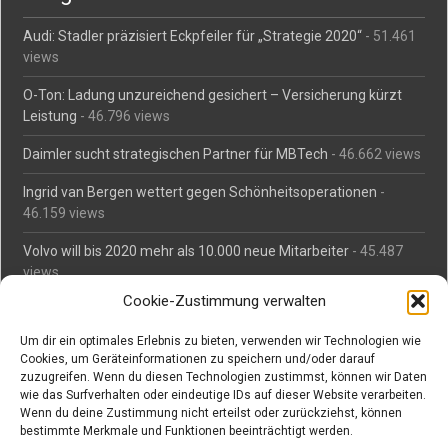
Audi: Stadler präzisiert Eckpfeiler für „Strategie 2020“
- 51.461
views
O-Ton: Ladung unzureichend gesichert – Versicherung kürzt
Leistung
- 46.796 views
Daimler sucht strategischen Partner für MBTech
- 46.662 views
Ingrid van Bergen wettert gegen Schönheitsoperationen
-
46.159 views
Volvo will bis 2020 mehr als 10.000 neue Mitarbeiter
- 45.487
views
Cookie-Zustimmung verwalten
Mäßiges Interesse an Daimlers MBtech
- 44.713 views
Um dir ein optimales Erlebnis zu bieten, verwenden wir Technologien wie
O-Ton: Wer muss Schaden für abgedriftete Silvesterraketen
Cookies, um Geräteinformationen zu speichern und/oder darauf
zahlen?
- 42.372 views
zuzugreifen. Wenn du diesen Technologien zustimmst, können wir Daten
wie das Surfverhalten oder eindeutige IDs auf dieser Website verarbeiten.
Kollegengespräch: Urteile zum Grillen
- 42.063 views
Wenn du deine Zustimmung nicht erteilst oder zurückziehst, können
bestimmte Merkmale und Funktionen beeinträchtigt werden.