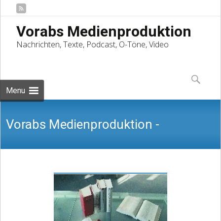
Vorabs Medienproduktion
Nachrichten, Texte, Podcast, O-Töne, Video
Skip
to
Suchen
content
nach:
Menu
Vorabs Medienproduktion -
Nachrichten, Texte, Podcast, O-Töne,