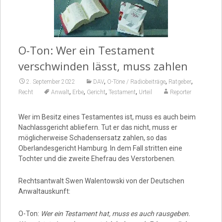
Video
O-Ton: Wer ein Testament
verschwinden lässt, muss zahlen
,
,
,
2. September 2022
DAV
O-Töne / Radiobeiträge
Ratgeber
,
,
,
,
Recht
Anwalt
Erbe
Gericht
Testament
Urteil
Reporter
Wer im Besitz eines Testamentes ist, muss es auch beim
Nachlassgericht abliefern. Tut er das nicht, muss er
möglicherweise Schadensersatz zahlen, so das
Oberlandesgericht Hamburg. In dem Fall stritten eine
Tochter und die zweite Ehefrau des Verstorbenen.
Rechtsantwalt Swen Walentowski von der Deutschen
Anwaltauskunft:
O-Ton:
Wer ein Testament hat, muss es auch rausgeben.