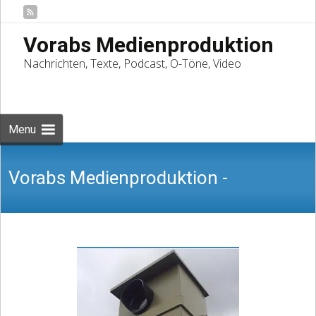
Vorabs Medienproduktion
Nachrichten, Texte, Podcast, O-Töne, Video
Skip
to
Suchen
content
nach:
Menu
Vorabs Medienproduktion -
Nachrichten, Texte, Podcast, O-Töne,