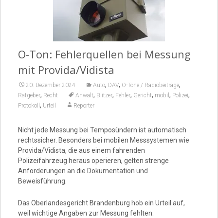
Video
O-Ton: Fehlerquellen bei Messung
mit Provida/Vidista
,
,
,
20. Dezember 2024
Auto
DAV
O-Töne / Radiobeiträge
,
,
,
,
,
,
,
Ratgeber
Recht
Anwalt
Blitzer
Fehler
Gericht
mobil
Polizei
,
Protokoll
Urteil
Reporter
Nicht jede Messung bei Temposündern ist automatisch
rechtssicher. Besonders bei mobilen Messsystemen wie
Provida/Vidista, die aus einem fahrenden
Polizeifahrzeug heraus operieren, gelten strenge
Anforderungen an die Dokumentation und
Beweisführung.
Das Oberlandesgericht Brandenburg hob ein Urteil auf,
weil wichtige Angaben zur Messung fehlten.