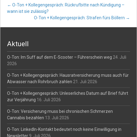
Post
←
O-Ton + Kollegengespräch: Rückrufbitte nach Kündigung –
wann ist sie zulässig?
O-Ton + Kollegengespräch: Strafen fürs Böllern
→
navigation
Aktuell
O-Ton: Im Suff auf dem E-Scooter – Führerschein weg
24. Juli
2026
O-Ton + Kollegengespräch: Hausratversicherung muss auch für
Abwasser nach Rohrbruch zahlen
21. Juli 2026
O-Ton + Kollegengespräch: Unleserliches Datum auf Brief führt
zur Verjährung
16. Juli 2026
O-Ton: Versicherung muss bei chronischen Schmerzen
Cannabis bezahlen
13. Juli 2026
O-Ton: LinkedIn-Kontakt bedeutet noch keine Einwilligung in
Newsletter
9. Juli 2026