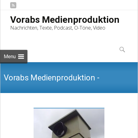
Vorabs Medienproduktion
Nachrichten, Texte, Podcast, O-Töne, Video
Skip
to
Suchen
content
nach:
Menu
Vorabs Medienproduktion -
Nachrichten, Texte, Podcast, O-Töne,