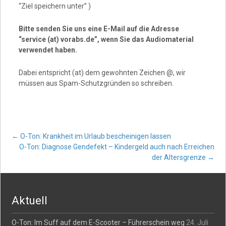
“Ziel speichern unter” )
Bitte senden Sie uns eine E-Mail auf die Adresse
“service (at) vorabs.de”, wenn Sie das Audiomaterial
verwendet haben.
Dabei entspricht (at) dem gewohnten Zeichen @, wir
müssen aus Spam-Schutzgründen so schreiben.
Post
←
O-Ton: Krankheit im Urlaub bescheinigen lassen
O-Ton: Diagnose Gendefekt – Kindergeld auch nach Erreichen
der Altersgrenze
→
navigation
Aktuell
O-Ton: Im Suff auf dem E-Scooter – Führerschein weg
24. Juli