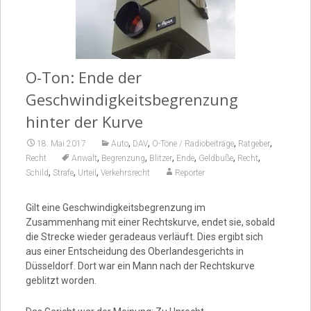
Video
O-Ton: Ende der
Geschwindigkeitsbegrenzung
hinter der Kurve
,
,
,
,
18. Mai 2017
Auto
DAV
O-Töne / Radiobeiträge
Ratgeber
,
,
,
,
,
,
Recht
Anwalt
Begrenzung
Blitzer
Ende
Geldbuße
Recht
,
,
,
Schild
Strafe
Urteil
Verkehrsrecht
Reporter
Gilt eine Geschwindigkeitsbegrenzung im
Zusammenhang mit einer Rechtskurve, endet sie, sobald
die Strecke wieder geradeaus verläuft. Dies ergibt sich
aus einer Entscheidung des Oberlandesgerichts in
Düsseldorf. Dort war ein Mann nach der Rechtskurve
geblitzt worden.