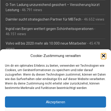
O-Ton: Ladung unzureichend gesichert – Versicherung kürzt
Leistung
- 46.791 views
Daimler sucht strategischen Partner für MBTech
- 46.652 views
Ingrid van Bergen wettert gegen Schönheitsoperationen
-
46.151 views
Volvo will bis 2020 mehr als 10.000 neue Mitarbeiter
- 45.478
views
Cookie-Zustimmung verwalten
Mäßiges Interesse an Daimlers MBtech
- 44.704 views
Um dir ein optimales Erlebnis zu bieten, verwenden wir Technologien wie
O-Ton: Wer muss Schaden für abgedriftete Silvesterraketen
Cookies, um Geräteinformationen zu speichern und/oder darauf
zahlen?
- 42.362 views
zuzugreifen. Wenn du diesen Technologien zustimmst, können wir Daten
wie das Surfverhalten oder eindeutige IDs auf dieser Website verarbeiten.
Kollegengespräch: Urteile zum Grillen
- 42.052 views
Wenn du deine Zustimmung nicht erteilst oder zurückziehst, können
bestimmte Merkmale und Funktionen beeinträchtigt werden.
Suchen bei Vorabs
Akzeptieren
Suchen
nach: