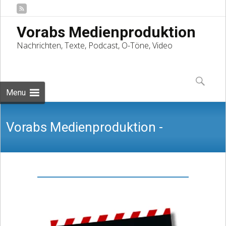
Vorabs Medienproduktion
Nachrichten, Texte, Podcast, O-Töne, Video
Skip
to
Suchen
content
nach:
Menu
Vorabs Medienproduktion -
Nachrichten, Texte, Podcast, O-Töne,