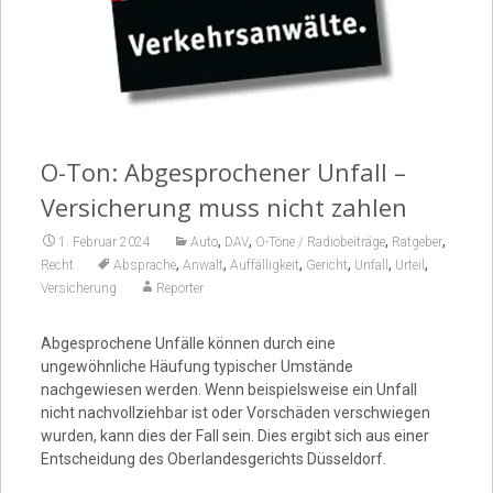
Video
O-Ton: Abgesprochener Unfall –
Versicherung muss nicht zahlen
,
,
,
,
1. Februar 2024
Auto
DAV
O-Töne / Radiobeiträge
Ratgeber
,
,
,
,
,
,
Recht
Absprache
Anwalt
Auffälligkeit
Gericht
Unfall
Urteil
Versicherung
Reporter
Abgesprochene Unfälle können durch eine
ungewöhnliche Häufung typischer Umstände
nachgewiesen werden. Wenn beispielsweise ein Unfall
nicht nachvollziehbar ist oder Vorschäden verschwiegen
wurden, kann dies der Fall sein. Dies ergibt sich aus einer
Entscheidung des Oberlandesgerichts Düsseldorf.