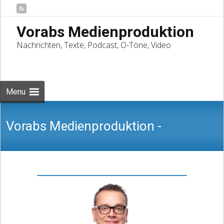
Vorabs Medienproduktion
Nachrichten, Texte, Podcast, O-Töne, Video
Skip
to
Suchen
content
nach:
Menu
Vorabs Medienproduktion -
Nachrichten, Texte, Podcast, O-Töne,