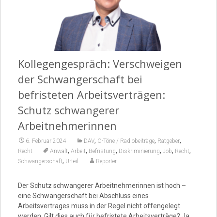
Video
Kollegengespräch: Verschweigen
der Schwangerschaft bei
befristeten Arbeitsverträgen:
Schutz schwangerer
Arbeitnehmerinnen
,
,
,
6. Februar 2024
DAV
O-Töne / Radiobeiträge
Ratgeber
,
,
,
,
,
,
Recht
Anwalt
Arbeit
Befristung
Diskriminierung
Job
Recht
,
Schwangerschaft
Urteil
Reporter
Der Schutz schwangerer Arbeitnehmerinnen ist hoch –
eine Schwangerschaft bei Abschluss eines
Arbeitsvertrages muss in der Regel nicht offengelegt
werden. Gilt dies auch für befristete Arbeitsverträge? Ja,