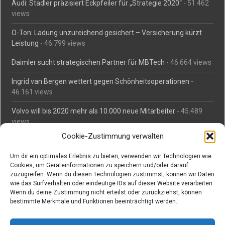
Audi: Stadler präzisiert Eckpfeiler für „Strategie 2020“
- 51.462
views
O-Ton: Ladung unzureichend gesichert – Versicherung kürzt
Leistung
- 46.799 views
Daimler sucht strategischen Partner für MBTech
- 46.664 views
Ingrid van Bergen wettert gegen Schönheitsoperationen
-
46.161 views
Volvo will bis 2020 mehr als 10.000 neue Mitarbeiter
- 45.489
views
Cookie-Zustimmung verwalten
Mäßiges Interesse an Daimlers MBtech
- 44.715 views
Um dir ein optimales Erlebnis zu bieten, verwenden wir Technologien wie
O-Ton: Wer muss Schaden für abgedriftete Silvesterraketen
Cookies, um Geräteinformationen zu speichern und/oder darauf
zahlen?
- 42.372 views
zuzugreifen. Wenn du diesen Technologien zustimmst, können wir Daten
wie das Surfverhalten oder eindeutige IDs auf dieser Website verarbeiten.
Kollegengespräch: Urteile zum Grillen
- 42.063 views
Wenn du deine Zustimmung nicht erteilst oder zurückziehst, können
bestimmte Merkmale und Funktionen beeinträchtigt werden.
Suchen bei Vorabs