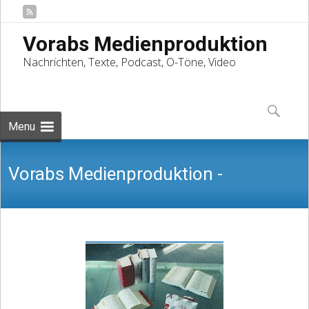
Vorabs Medienproduktion
Nachrichten, Texte, Podcast, O-Töne, Video
Skip
to
Suchen
content
nach:
Menu
Vorabs Medienproduktion -
Nachrichten, Texte, Podcast, O-Töne,