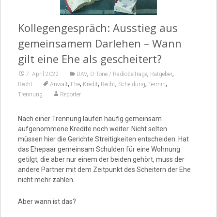
Video
Kollegengespräch: Ausstieg aus
gemeinsamem Darlehen – Wann
gilt eine Ehe als gescheitert?
,
,
,
7. April 2022
DAV
O-Töne / Radiobeiträge
Ratgeber
,
,
,
,
,
,
Recht
Anwalt
Ehe
Kredit
Recht
Scheidung
Termin
Trennung
Reporter
Nach einer Trennung laufen häufig gemeinsam
aufgenommene Kredite noch weiter. Nicht selten
müssen hier die Gerichte Streitigkeiten entscheiden. Hat
das Ehepaar gemeinsam Schulden für eine Wohnung
getilgt, die aber nur einem der beiden gehört, muss der
andere Partner mit dem Zeitpunkt des Scheitern der Ehe
nicht mehr zahlen.
Aber wann ist das?