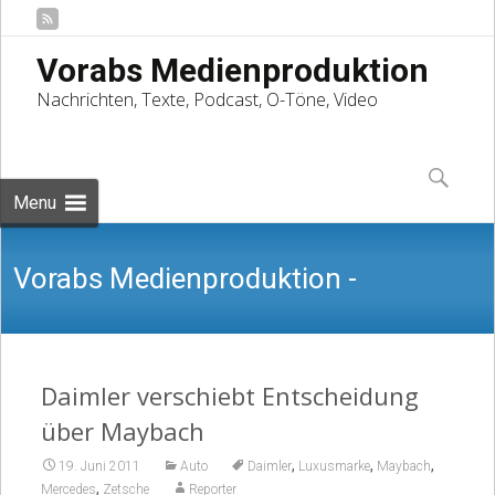
Vorabs Medienproduktion
Nachrichten, Texte, Podcast, O-Töne, Video
Skip
to
Suchen
content
nach:
Menu
Vorabs Medienproduktion -
Nachrichten, Texte, Podcast, O-Töne,
Daimler verschiebt Entscheidung
über Maybach
,
,
,
19. Juni 2011
Auto
Daimler
Luxusmarke
Maybach
,
Mercedes
Zetsche
Reporter