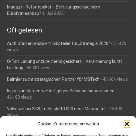
Magazin: Reformpaket – Befreiungsschlag beim
Bürokratieabbau?
9. Juli 2026
Oft gelesen
Audi: Stadler präzisiert Eckpfeiler für „Strategie 2020“
- 51.470
views
O-Ton: Ladung unzureichend gesichert – Versicherung kürzt
Leistung
- 46.801 views
Daimler sucht strategischen Partner für MBTech
- 46.664 views
Ingrid van Bergen wettert gegen Schönheitsoperationen
-
46.163 views
Volvo will bis 2020 mehr als 10.000 neue Mitarbeiter
- 45.493
views
Cookie-Zustimmung verwalten
Mäßiges Interesse an Daimlers MBtech
- 44.716 views