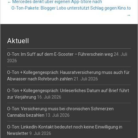
Post
←
Mercedes denkt über eigenen App-Store nach
O-Ton-Pakete: Blogger Lobo unterstützt Schlag gegen Kino.to
→
navigation
Aktuell
O-Ton: Im Suff auf dem E-Scooter – Führerschein weg
24. Juli
2026
O-Ton + Kollegengespräch: Hausratversicherung muss auch für
Abwasser nach Rohrbruch zahlen
21. Juli 2026
O-Ton + Kollegengespräch: Unleserliches Datum auf Brief führt
zur Verjährung
16. Juli 2026
O-Ton: Versicherung muss bei chronischen Schmerzen
Cannabis bezahlen
13. Juli 2026
O-Ton: LinkedIn-Kontakt bedeutet noch keine Einwilligung in
Newsletter
9. Juli 2026