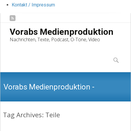
Kontakt / Impressum
Vorabs Medienproduktion
Nachrichten, Texte, Podcast, O-Töne, Video
Skip
to
Suchen
content
nach:
Vorabs Medienproduktion -
Tag Archives: Teile
Nachrichten, Texte, Podcast, O-Töne,