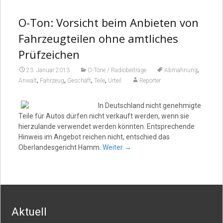
O-Ton: Vorsicht beim Anbieten von
Video
Fahrzeugteilen ohne amtliches
Prüfzeichen
,
23. Januar 2013
O-Töne / Radiobeiträge
Abmahnung
,
,
,
,
Anwalt
Fahrzeug
Geschäft
Teile
Urteil
Reporter
In Deutschland nicht genehmigte
Teile für Autos dürfen nicht verkauft werden, wenn sie
hierzulande verwendet werden könnten. Entsprechende
Hinweis im Angebot reichen nicht, entschied das
Oberlandesgericht Hamm.
Weiter
→
Aktuell