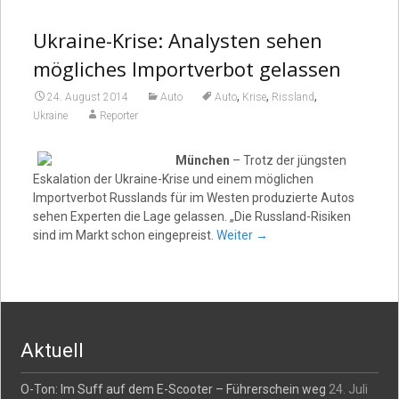
Ukraine-Krise: Analysten sehen
Video
mögliches Importverbot gelassen
,
,
,
24. August 2014
Auto
Auto
Krise
Rissland
Ukraine
Reporter
München
– Trotz der jüngsten
Eskalation der Ukraine-Krise und einem möglichen
Importverbot Russlands für im Westen produzierte Autos
sehen Experten die Lage gelassen. „Die Russland-Risiken
sind im Markt schon eingepreist.
Weiter
→
Aktuell
O-Ton: Im Suff auf dem E-Scooter – Führerschein weg
24. Juli