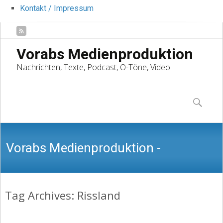
Kontakt / Impressum
Vorabs Medienproduktion
Nachrichten, Texte, Podcast, O-Töne, Video
Skip
to
Suchen
content
nach:
Vorabs Medienproduktion -
Tag Archives: Rissland
Nachrichten, Texte, Podcast, O-Töne,