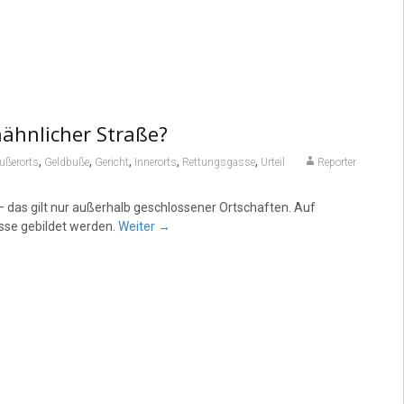
ähnlicher Straße?
,
,
,
,
,
ußerorts
Geldbuße
Gericht
Innerorts
Rettungsgasse
Urteil
Reporter
 das gilt nur außerhalb geschlossener Ortschaften. Auf
sse gebildet werden.
Weiter
→