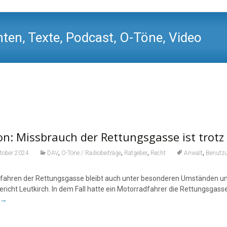
ten, Texte, Podcast, O-Töne, Video
n: Missbrauch der Rettungsgasse ist trot
,
,
,
,
tober 2024
DAV
O-Töne / Radiobeiträge
Ratgeber
Recht
Anwalt
Benutz
fahren der Rettungsgasse bleibt auch unter besonderen Umständen unzu
richt Leutkirch. In dem Fall hatte ein Motorradfahrer die Rettungsgass
→