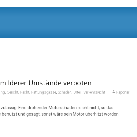
z milderer Umstände verboten
,
,
,
,
,
,
ung
Gericht
Recht
Rettungsgasse
Schaden
Urteil
Verkehrsrecht
Reporter
lässig. Eine drohender Motorschaden reicht nicht, so das
e benutzt und gesagt, sonst wäre sein Motor überhitzt worden.