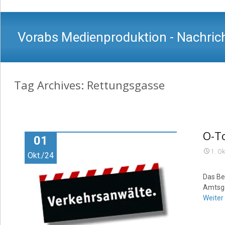
Vorabs Medienproduktion - Nachrich
Tag Archives: Rettungsgasse
O-To
01
1. Ok
Okt./24
Das Be
Amtsge
Weiter