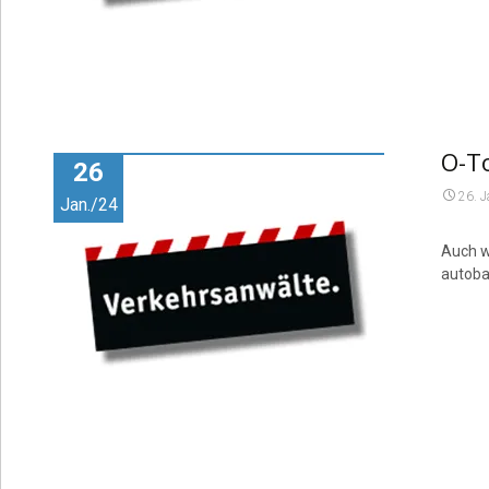
O-T
26
26. 
Jan./24
Auch w
autoba