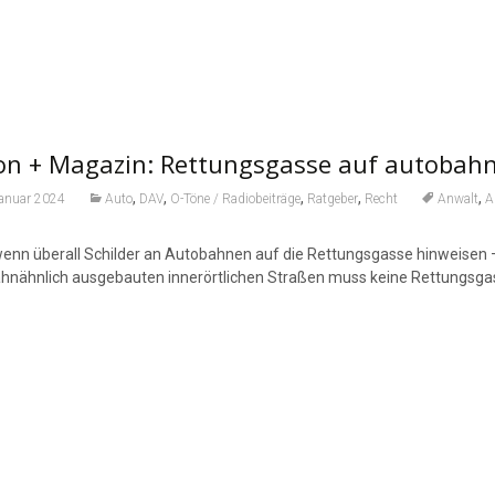
on + Magazin: Rettungsgasse auf autobahn
,
,
,
,
,
Januar 2024
Auto
DAV
O-Töne / Radiobeiträge
Ratgeber
Recht
Anwalt
A
enn überall Schilder an Autobahnen auf die Rettungsgasse hinweisen –
hnähnlich ausgebauten innerörtlichen Straßen muss keine Rettungsga