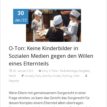
Video
30
Jan./22
O-Ton: Keine Kinderbilder in
Sozialen Medien gegen den Willen
eines Elternteils
,
,
,
30. Januar 2022
DAV
O-Töne / Radiobeiträge
Ratgeber
,
,
,
,
,
Recht
Anwalt
Foto
Gericht
Kinder
Posting
Urteil
Reporter
Wenn Eltern mit gemeinsamem Sorgerecht in einer
Frage streiten, so kann das Gericht das Sorgerecht für
diesen Komplex einem Elternteil allein übertragen.