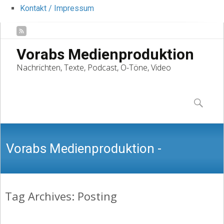
Kontakt / Impressum
Vorabs Medienproduktion
Nachrichten, Texte, Podcast, O-Töne, Video
Skip
to
Suchen
content
nach:
Vorabs Medienproduktion -
Tag Archives: Posting
Nachrichten, Texte, Podcast, O-Töne,