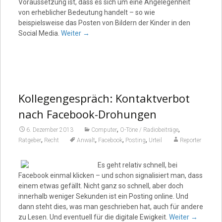
Voraussetzung ist, dass es sich um eine Angelegenheit
von erheblicher Bedeutung handelt – so wie
beispielsweise das Posten von Bildern der Kinder in den
Social Media.
Weiter
→
Kollegengespräch: Kontaktverbot
nach Facebook-Drohungen
,
,
6. Dezember 2013
Computer
O-Töne / Radiobeiträge
,
,
,
,
Ratgeber
Recht
Anwalt
Facebook
Posting
Urteil
Reporter
Es geht relativ schnell, bei
Facebook einmal klicken – und schon signalisiert man, dass
einem etwas gefällt. Nicht ganz so schnell, aber doch
innerhalb weniger Sekunden ist ein Posting online. Und
dann steht dies, was man geschrieben hat, auch für andere
zu Lesen. Und eventuell für die digitale Ewigkeit.
Weiter
→