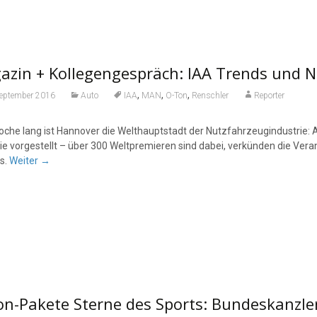
azin + Kollegengespräch: IAA Trends und 
,
,
,
September 2016
Auto
IAA
MAN
O-Ton
Renschler
Reporter
oche lang ist Hannover die Welthauptstadt der Nutzfahrzeugindustrie: A
ie vorgestellt – über 300 Weltpremieren sind dabei, verkünden die Veran
s.
Weiter
→
n-Pakete Sterne des Sports: Bundeskanzleri