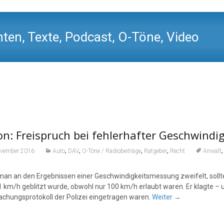
ten, Texte, Podcast, O-Töne, Video
n: Freispruch bei fehlerhafter Geschwind
,
,
,
,
ovember 2016
Auto
DAV
O-Töne / Radiobeiträge
Ratgeber
Recht
Anwalt
an an den Ergebnissen einer Geschwindigkeitsmessung zweifelt, sollte
1 km/h geblitzt wurde, obwohl nur 100 km/h erlaubt waren. Er klagte –
chungsprotokoll der Polizei eingetragen waren.
Weiter
→