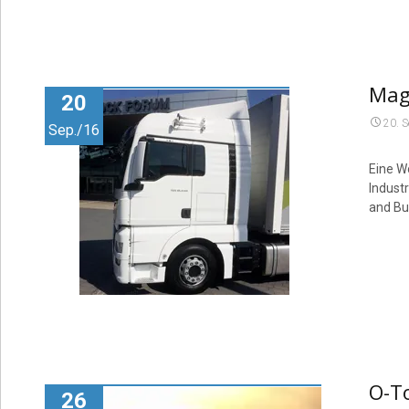
Mag
20
20. 
Sep./16
Eine W
Industr
and Bu
O-To
26