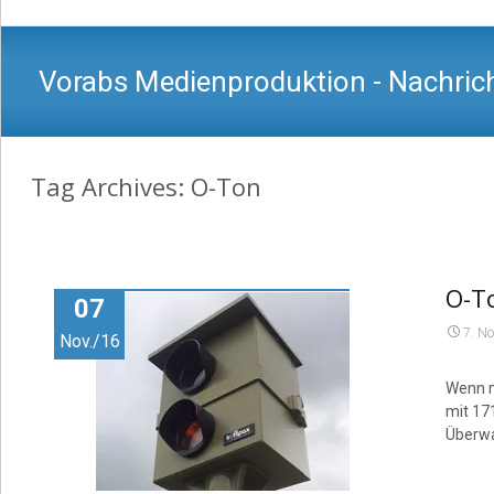
Vorabs Medienproduktion - Nachrich
Tag Archives: O-Ton
O-To
07
7. N
Nov./16
Wenn m
mit 17
Überwa