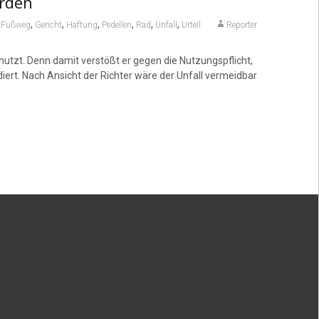
rden
,
,
,
,
,
,
,
Fußweg
Gericht
Haftung
Pedellen
Rad
Unfall
Urteil
Reporter
enutzt. Denn damit verstößt er gegen die Nutzungspflicht,
ert. Nach Ansicht der Richter wäre der Unfall vermeidbar