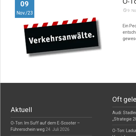
O-T
09
9. N
Nov./23
Ein Ped
entsch
gewes
Oft gel
Aktuell
Audi: Stadler
„Strategie 
O-Ton: Im Suff auf dem E-Scooter –
Führerschein weg
24. Juli 2026
O-Ton: Ladu