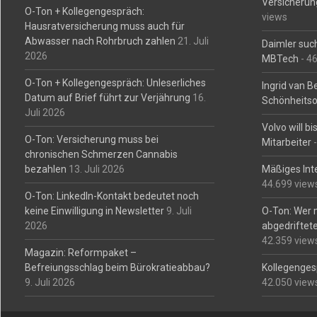
Versicherun
O-Ton + Kollegengespräch:
views
Hausratversicherung muss auch für
Abwasser nach Rohrbruch zahlen
21. Juli
Daimler such
2026
MBTech
- 4
O-Ton + Kollegengespräch: Unleserliches
Ingrid van 
Datum auf Brief führt zur Verjährung
16.
Schönheitso
Juli 2026
Volvo will b
O-Ton: Versicherung muss bei
Mitarbeiter
-
chronischen Schmerzen Cannabis
bezahlen
13. Juli 2026
Mäßiges Int
44.699 view
O-Ton: LinkedIn-Kontakt bedeutet noch
keine Einwilligung in Newsletter
9. Juli
O-Ton: Wer 
2026
abgedriftete
42.359 view
Magazin: Reformpaket –
Befreiungsschlag beim Bürokratieabbau?
Kollegengesp
9. Juli 2026
42.050 view