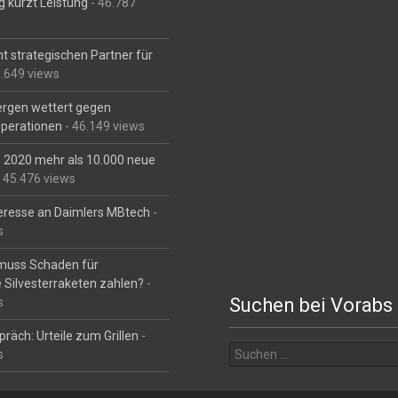
g kürzt Leistung
- 46.787
t strategischen Partner für
6.649 views
Bergen wettert gegen
perationen
- 46.149 views
is 2020 mehr als 10.000 neue
 45.476 views
eresse an Daimlers MBtech
-
s
muss Schaden für
 Silvesterraketen zahlen?
-
Suchen bei Vorabs
s
räch: Urteile zum Grillen
-
Suchen
s
nach: