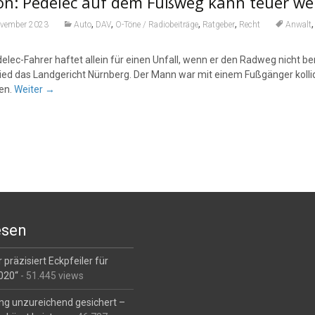
on: Pedelec auf dem Fußweg kann teuer we
,
,
,
,
ovember 2023
Auto
DAV
O-Töne / Radiobeiträge
Ratgeber
Recht
Anwalt
elec-Fahrer haftet allein für einen Unfall, wenn er den Radweg nicht b
ied das Landgericht Nürnberg. Der Mann war mit einem Fußgänger kollidi
en.
Weiter
→
esen
 präzisiert Eckpfeiler für
2020“
- 51.445 views
ng unzureichend gesichert –