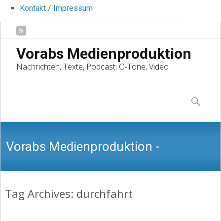
Kontakt / Impressum
Vorabs Medienproduktion
Nachrichten, Texte, Podcast, O-Töne, Video
Skip
to
Suchen
content
nach:
Vorabs Medienproduktion -
Tag Archives: durchfahrt
Nachrichten, Texte, Podcast, O-Töne,