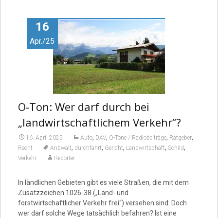
Video
16
Apr./25
O-Ton: Wer darf durch bei
„landwirtschaftlichem Verkehr“?
,
,
,
,
16. April 2025
Auto
DAV
O-Töne / Radiobeiträge
Ratgeber
,
,
,
,
,
Recht
Anbwalt
durchfahrt
Gericht
Landwirtschaft
Schild
Verkehr
Reporter
In ländlichen Gebieten gibt es viele Straßen, die mit dem
Zusatzzeichen 1026-38 („Land- und
forstwirtschaftlicher Verkehr frei“) versehen sind. Doch
wer darf solche Wege tatsächlich befahren? Ist eine