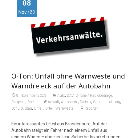
Video
08
Nov./23
O-Ton: Unfall ohne Warnweste und
Warndreieck auf der Autobahn
,
,
,
8. November 2023
Auto
DAV
O-Töne / Radiobeiträge
,
,
,
,
,
,
Ratgeber
Recht
Anwalt
Autobahn.
Dreieck
Gericht
Haftung
,
,
,
,
Schuld
Stau
Unfall
Urteil
Warnweste
Reporter
Ein interessantes Urteil aus Brandenburg: Auf der
Autobahn steigt ein Fahrer nach einem Unfall aus
seinem Wagen – ohne jegliche Sicherheitsvorkehrungen.