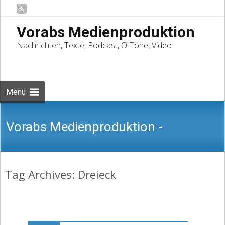
Vorabs Medienproduktion
Nachrichten, Texte, Podcast, O-Töne, Video
Skip
to
Suchen
content
nach:
Menu
Vorabs Medienproduktion -
Tag Archives: Dreieck
Nachrichten, Texte, Podcast, O-Töne,