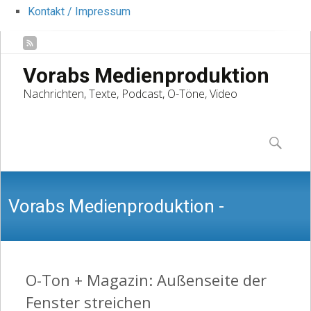
Kontakt / Impressum
Vorabs Medienproduktion
Nachrichten, Texte, Podcast, O-Töne, Video
Skip
to
Suchen
content
nach:
Vorabs Medienproduktion -
Nachrichten, Texte, Podcast, O-Töne,
O-Ton + Magazin: Außenseite der
Fenster streichen