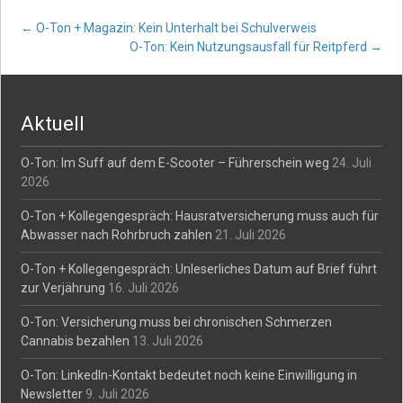
Post
←
O-Ton + Magazin: Kein Unterhalt bei Schulverweis
O-Ton: Kein Nutzungsausfall für Reitpferd
→
navigation
Aktuell
O-Ton: Im Suff auf dem E-Scooter – Führerschein weg
24. Juli
2026
O-Ton + Kollegengespräch: Hausratversicherung muss auch für
Abwasser nach Rohrbruch zahlen
21. Juli 2026
O-Ton + Kollegengespräch: Unleserliches Datum auf Brief führt
zur Verjährung
16. Juli 2026
O-Ton: Versicherung muss bei chronischen Schmerzen
Cannabis bezahlen
13. Juli 2026
O-Ton: LinkedIn-Kontakt bedeutet noch keine Einwilligung in
Newsletter
9. Juli 2026