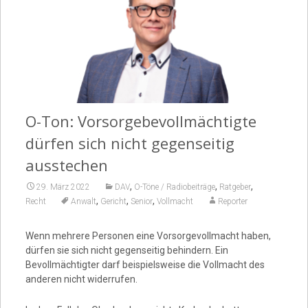
Video
O-Ton: Vorsorgebevollmächtigte
dürfen sich nicht gegenseitig
ausstechen
,
,
,
29. März 2022
DAV
O-Töne / Radiobeiträge
Ratgeber
,
,
,
Recht
Anwalt
Gericht
Senior
Vollmacht
Reporter
Wenn mehrere Personen eine Vorsorgevollmacht haben,
dürfen sie sich nicht gegenseitig behindern. Ein
Bevollmächtigter darf beispielsweise die Vollmacht des
anderen nicht widerrufen.