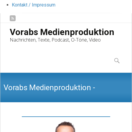
Kontakt / Impressum
Vorabs Medienproduktion
Nachrichten, Texte, Podcast, O-Töne, Video
Skip
to
Suchen
content
nach:
Vorabs Medienproduktion -
Nachrichten, Texte, Podcast, O-Töne,