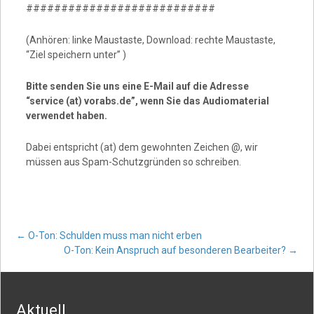
###########################
(Anhören: linke Maustaste, Download: rechte Maustaste,
“Ziel speichern unter” )
Bitte senden Sie uns eine E-Mail auf die Adresse
“service (at) vorabs.de”, wenn Sie das Audiomaterial
verwendet haben.
Dabei entspricht (at) dem gewohnten Zeichen @, wir
müssen aus Spam-Schutzgründen so schreiben.
Post
←
O-Ton: Schulden muss man nicht erben
O-Ton: Kein Anspruch auf besonderen Bearbeiter?
→
navigation
Aktuell