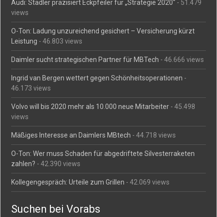
Audi: Stadler präzisiert Eckpfeiler für „Strategie 2020“
- 51.479
views
O-Ton: Ladung unzureichend gesichert – Versicherung kürzt
Leistung
- 46.803 views
Daimler sucht strategischen Partner für MBTech
- 46.666 views
Ingrid van Bergen wettert gegen Schönheitsoperationen
-
46.173 views
Volvo will bis 2020 mehr als 10.000 neue Mitarbeiter
- 45.498
views
Mäßiges Interesse an Daimlers MBtech
- 44.718 views
O-Ton: Wer muss Schaden für abgedriftete Silvesterraketen
zahlen?
- 42.390 views
Kollegengespräch: Urteile zum Grillen
- 42.069 views
Suchen bei Vorabs