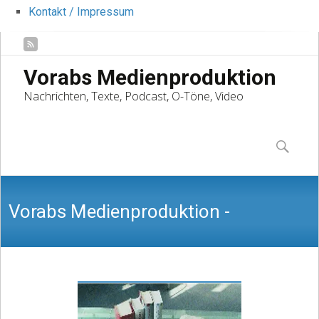
Kontakt / Impressum
Vorabs Medienproduktion
Nachrichten, Texte, Podcast, O-Töne, Video
Skip
to
Suchen
content
nach:
Vorabs Medienproduktion -
Nachrichten, Texte, Podcast, O-Töne,