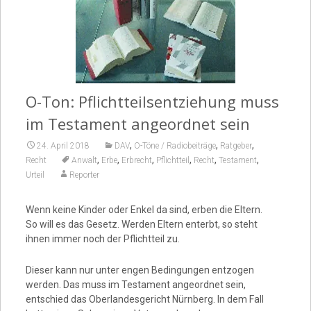
Video
O-Ton: Pflichtteilsentziehung muss
im Testament angeordnet sein
,
,
,
24. April 2018
DAV
O-Töne / Radiobeiträge
Ratgeber
,
,
,
,
,
,
Recht
Anwalt
Erbe
Erbrecht
Pflichtteil
Recht
Testament
Urteil
Reporter
Wenn keine Kinder oder Enkel da sind, erben die Eltern.
So will es das Gesetz. Werden Eltern enterbt, so steht
ihnen immer noch der Pflichtteil zu.
Dieser kann nur unter engen Bedingungen entzogen
werden. Das muss im Testament angeordnet sein,
entschied das Oberlandesgericht Nürnberg. In dem Fall