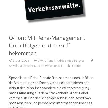
Video
O-Ton: Mit Reha-Management
Unfallfolgen in den Griff
bekommen
,
,
2. Juni 2023
DAV
O-Töne / Radiobeiträge
Ratgeber
,
,
,
Anwalt
Management
Reha
Verkehrsrecht
Reporter
Spezialisierte Reha-Dienste übernehmen nach Unfällen
die Vermittlung von Fachärzten und koordinieren den
Ablauf der Reha, insbesondere die Weiterversorgung
nach Entlassung aus dem Krankenhaus. Aber: Dabei
kommen sie und der Schädiger auch in den Besitz von
hochsensiblen und persönliche Informationen über das