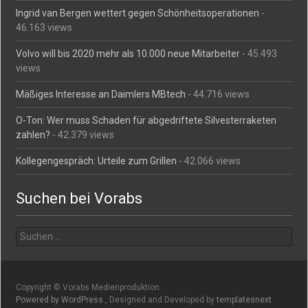
Ingrid van Bergen wettert gegen Schönheitsoperationen
-
46.163 views
Volvo will bis 2020 mehr als 10.000 neue Mitarbeiter
- 45.493
views
Mäßiges Interesse an Daimlers MBtech
- 44.716 views
O-Ton: Wer muss Schaden für abgedriftete Silvesterraketen
zahlen?
- 42.379 views
Kollegengespräch: Urteile zum Grillen
- 42.066 views
Suchen bei Vorabs
Suchen
nach:
Copyright © Vorabs Medienproduktion
Powered by WordPress
, Designed and Developed by
templatesnext