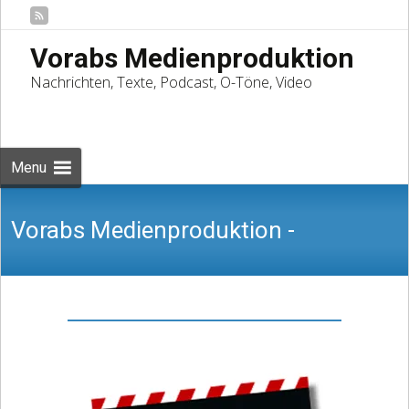
Vorabs Medienproduktion
Nachrichten, Texte, Podcast, O-Töne, Video
Skip
to
Suchen
content
nach:
Menu
Vorabs Medienproduktion -
Nachrichten, Texte, Podcast, O-Töne,