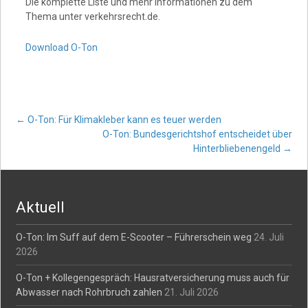
Die komplette Liste und mehr Informationen zu dem
Thema unter verkehrsrecht.de.
Download O-Ton
Post
←
O-Ton: Für Klimakleber kann es teuer werden
O-Ton: Bundesgerichtshof entscheidet über
Hinterbliebenengeld
→
navigation
Aktuell
O-Ton: Im Suff auf dem E-Scooter – Führerschein weg
24. Juli
2026
O-Ton + Kollegengespräch: Hausratversicherung muss auch für
Abwasser nach Rohrbruch zahlen
21. Juli 2026