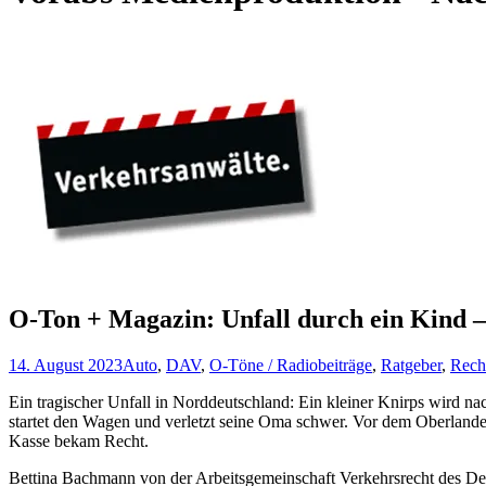
O-Ton + Magazin: Unfall durch ein Kind –
14. August 2023
Auto
,
DAV
,
O-Töne / Radiobeiträge
,
Ratgeber
,
Rech
Ein tragischer Unfall in Norddeutschland: Ein kleiner Knirps wird na
startet den Wagen und verletzt seine Oma schwer. Vor dem Oberland
Kasse bekam Recht.
Bettina Bachmann von der Arbeitsgemeinschaft Verkehrsrecht des De