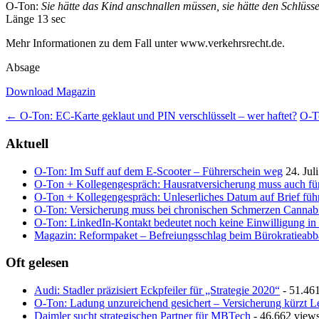
O-Ton:
Sie hätte das Kind anschnallen müssen, sie hätte den Schlüs
Länge 13 sec
Mehr Informationen zu dem Fall unter www.verkehrsrecht.de.
Absage
Download Magazin
Post
←
O-Ton: EC-Karte geklaut und PIN verschlüsselt – wer haftet?
O-T
navigation
Aktuell
O-Ton: Im Suff auf dem E-Scooter – Führerschein weg
24. Jul
O-Ton + Kollegengespräch: Hausratversicherung muss auch fü
O-Ton + Kollegengespräch: Unleserliches Datum auf Brief führ
O-Ton: Versicherung muss bei chronischen Schmerzen Cannab
O-Ton: LinkedIn-Kontakt bedeutet noch keine Einwilligung in
Magazin: Reformpaket – Befreiungsschlag beim Bürokratieab
Oft gelesen
Audi: Stadler präzisiert Eckpfeiler für „Strategie 2020“
- 51.46
O-Ton: Ladung unzureichend gesichert – Versicherung kürzt L
Daimler sucht strategischen Partner für MBTech
- 46.662 view