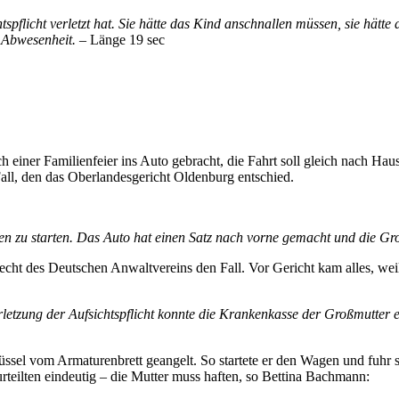
spflicht verletzt hat. Sie hätte das Kind anschnallen müssen, sie hätte
r Abwesenheit.
– Länge 19 sec
ch einer Familienfeier ins Auto gebracht, die Fahrt soll gleich nach Ha
Fall, den das Oberlandesgericht Oldenburg entschied.
en zu starten. Das Auto hat einen Satz nach vorne gemacht und die Gr
cht des Deutschen Anwaltvereins den Fall. Vor Gericht kam alles, wei
Verletzung der Aufsichtspflicht konnte die Krankenkasse der Großmutte
lüssel vom Armaturenbrett geangelt. So startete er den Wagen und fuh
teilten eindeutig – die Mutter muss haften, so Bettina Bachmann: