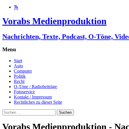
Vorabs Medienproduktion
Nachrichten, Texte, Podcast, O-Töne, Vide
Menu
Skip
Start
to
Auto
content
Computer
Politik
Recht
O-Töne / Radiobeiträge
Fotoservice
Kontakt / Impressum
Rechtliches zu dieser Seite
Suchen
nach:
Vorabs Medienproduktion - Nach