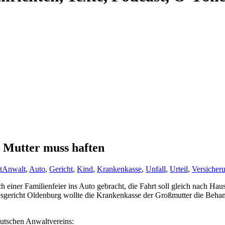
 Mutter muss haften
t
Anwalt
,
Auto
,
Gericht
,
Kind
,
Krankenkasse
,
Unfall
,
Urteil
,
Versicher
ch einer Familienfeier ins Auto gebracht, die Fahrt soll gleich nach Ha
esgericht Oldenburg wollte die Krankenkasse der Großmutter die Beha
utschen Anwaltvereins: