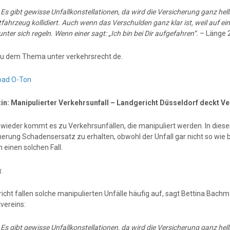
:
Es gibt gewisse Unfallkonstellationen, da wird die Versicherung ganz he
fahrzeug kollidiert. Auch wenn das Verschulden ganz klar ist, weil auf 
unter sich regeln. Wenn einer sagt: „Ich bin bei Dir aufgefahren“.
– Länge 2
u dem Thema unter verkehrsrecht.de.
oad O-Ton
n: Manipulierter Verkehrsunfall – Landgericht Düsseldorf deckt V
wieder kommt es zu Verkehrsunfällen, die manipuliert werden. In diesen
herung Schadensersatz zu erhalten, obwohl der Unfall gar nicht so wie
h einen solchen Fall.
:
richt fallen solche manipulierten Unfälle häufig auf, sagt Bettina Ba
vereins:
:
Es gibt gewisse Unfallkonstellationen, da wird die Versicherung ganz he