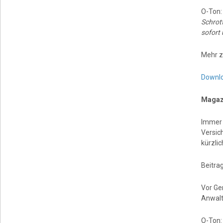
O-Ton
Schrott
sofort 
Mehr z
Downl
Magazi
Immer 
Versic
kürzlic
Beitrag
Vor Ge
Anwalt
O-Ton