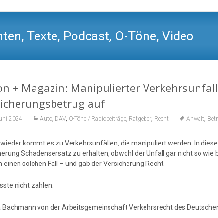
ten, Texte, Podcast, O-Töne, Video
n + Magazin: Manipulierter Verkehrsunfall
sicherungsbetrug auf
,
,
,
,
,
Juni 2024
Auto
DAV
O-Töne / Radiobeiträge
Ratgeber
Recht
Anwalt
Bet
wieder kommt es zu Verkehrsunfällen, die manipuliert werden. In diesen
herung Schadensersatz zu erhalten, obwohl der Unfall gar nicht so wie
h einen solchen Fall – und gab der Versicherung Recht.
sste nicht zahlen.
a Bachmann von der Arbeitsgemeinschaft Verkehrsrecht des Deutschen