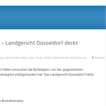
 – Landgericht Düsseldorf deckt
,
,
,
,
,
,
,
rug
Gericht
Mercedes
Opel
Trick
Unfall
Verkehrsrecht
Versicherung
Reporter
 Fällen versuchen die Beteiligten, von der gegnerischen
 behauptet stattgefunden hat. Das Landgericht Düsseldorf hatte
 Anwaltvereins: