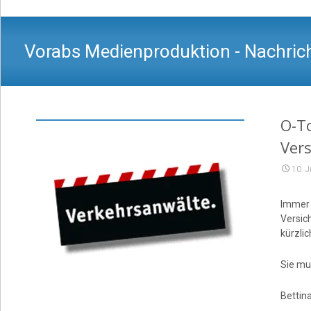
Vorabs Medienproduktion - Nachrich
O-To
Ver
10. 
Immer 
Versic
kürzlic
Sie mu
Bettin