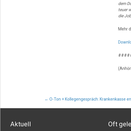
dem Dur
teuer 
die Jo
Mehr d
Downl
####
(Anhör
Post
←
O-Ton + Kollegengespräch: Krankenkasse ents
navigation
Aktuell
Oft gel