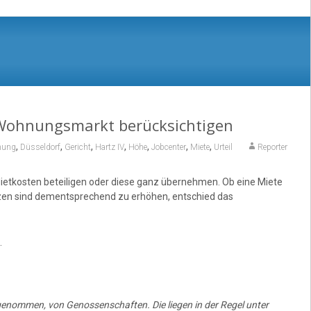
 Wohnungsmarkt berücksichtigen
,
,
,
,
,
,
,
nung
Düsseldorf
Gericht
Hartz IV
Höhe
Jobcenter
Miete
Urteil
Reporter
etkosten beteiligen oder diese ganz übernehmen. Ob eine Miete
nzen sind dementsprechend zu erhöhen, entschied das
.
enommen, von Genossenschaften. Die liegen in der Regel unter