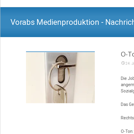
Vorabs Medienproduktion - Nachrich
O-T
24. 
Die Jo
angeme
Sozialg
Das Ge
Rechts
O-Ton