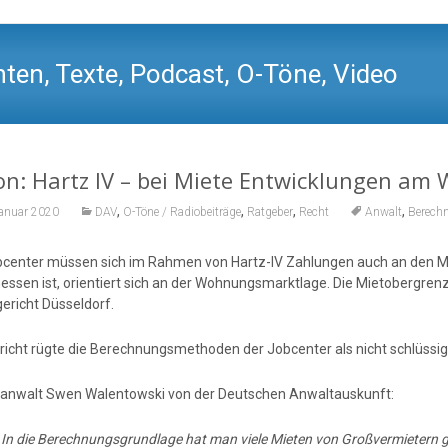
ten, Texte, Podcast, O-Töne, Video
on: Hartz IV – bei Miete Entwicklungen am
,
,
,
,
Januar 2020
DAV
O-Töne / Radiobeiträge
Ratgeber
Recht
Anwalt
Berech
bcenter müssen sich im Rahmen von Hartz-lV Zahlungen auch an den Mi
ssen ist, orientiert sich an der Wohnungsmarktlage. Die Mietobergre
ericht Düsseldorf.
richt rügte die Berechnungsmethoden der Jobcenter als nicht schlüssig
anwalt Swen Walentowski von der Deutschen Anwaltauskunft:
:
In die Berechnungsgrundlage hat man viele Mieten von Großvermietern g