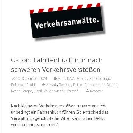
Video
O-Ton: Fahrtenbuch nur nach
schweren Verkehrsverstößen
,
,
,
10. September 2024
Auto
DAV
O-Töne / Radiobeiträge
,
,
,
,
,
,
Ratgeber
Recht
Anwalt
Behörde
Blitzer
Fahrtenbuch
Gericht
,
,
,
,
Recht
Tempo
Urteil
Verkehrsrecht
Verstoß.
Reporter
Nach kleineren Verkehrsverstößen muss man nicht
unbedingt ein Fahrtenbuch führen. So entschied das
Verwaltungsgericht Berlin. Aber wann ist ein Delikt
wirklich klein, wann nicht?