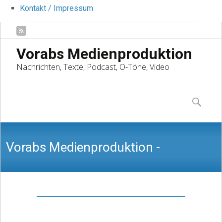
Kontakt / Impressum
Vorabs Medienproduktion
Nachrichten, Texte, Podcast, O-Töne, Video
Skip
to
Suchen
content
nach:
Vorabs Medienproduktion -
Nachrichten, Texte, Podcast, O-Töne,