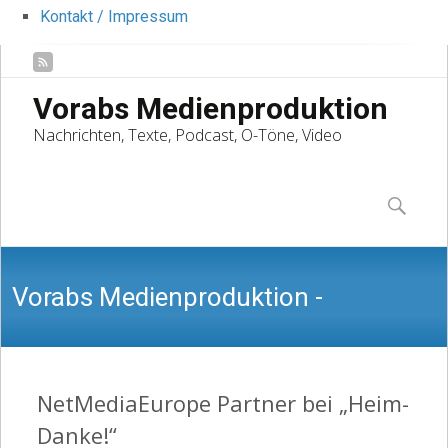
Kontakt / Impressum
Vorabs Medienproduktion
Nachrichten, Texte, Podcast, O-Töne, Video
Skip
to
Suchen
content
nach:
Vorabs Medienproduktion -
Nachrichten, Texte, Podcast, O-Töne,
NetMediaEurope Partner bei „Heim-
Danke!“