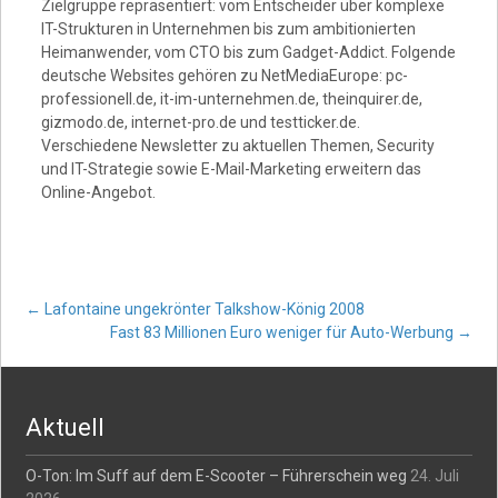
Zielgruppe repräsentiert: vom Entscheider über komplexe
IT-Strukturen in Unternehmen bis zum ambitionierten
Heimanwender, vom CTO bis zum Gadget-Addict. Folgende
deutsche Websites gehören zu NetMediaEurope: pc-
professionell.de, it-im-unternehmen.de, theinquirer.de,
gizmodo.de, internet-pro.de und testticker.de.
Verschiedene Newsletter zu aktuellen Themen, Security
und IT-Strategie sowie E-Mail-Marketing erweitern das
Online-Angebot.
Post
←
Lafontaine ungekrönter Talkshow-König 2008
Fast 83 Millionen Euro weniger für Auto-Werbung
→
navigation
Aktuell
O-Ton: Im Suff auf dem E-Scooter – Führerschein weg
24. Juli