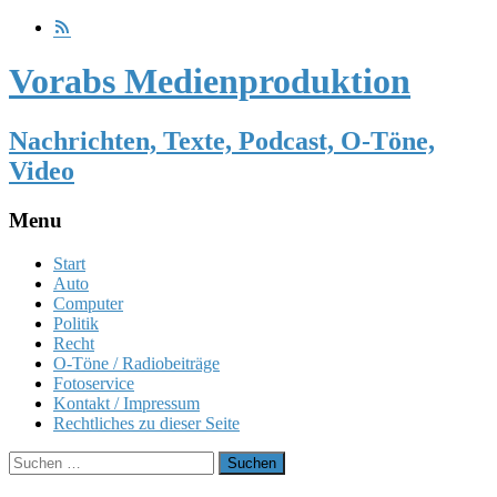
Vorabs Medienproduktion
Nachrichten, Texte, Podcast, O-Töne,
Video
Menu
Skip
Start
to
Auto
content
Computer
Politik
Recht
O-Töne / Radiobeiträge
Fotoservice
Kontakt / Impressum
Rechtliches zu dieser Seite
Suchen
nach: