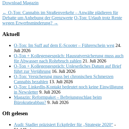
Download Magazin
Post
←
O-Ton: Cannabis im Straßenverkehr – Anwälte plädieren für
Debatte um Anhebung der Grenzwerte
O-Ton: Urlaub trotz Rente
navigation
wegen Erwerbsminderung?
→
Aktuell
O-Ton: Im Suff auf dem E-Scooter – Führerschein weg
24.
Juli 2026
O-Ton + Kollegengespräch: Hausratversicherung muss auch
für Abwasser nach Rohrbruch zahlen
21. Juli 2026
O-Ton + Kollegengespräch: Unleserliches Datum auf Brief
führt zur Verjährung
16. Juli 2026
O-Ton: Versicherung muss bei chronischen Schmerzen
Cannabis bezahlen
13. Juli 2026
O-Ton: LinkedIn-Kontakt bedeutet noch keine Einwilligung
in Newsletter
9. Juli 2026
Magazin: Reformpaket – Befreiungsschlag beim
Bürokratieabbau?
9. Juli 2026
Oft gelesen
Audi: Stadler präzisiert Eckpfeiler für „Strategie 2020“
-