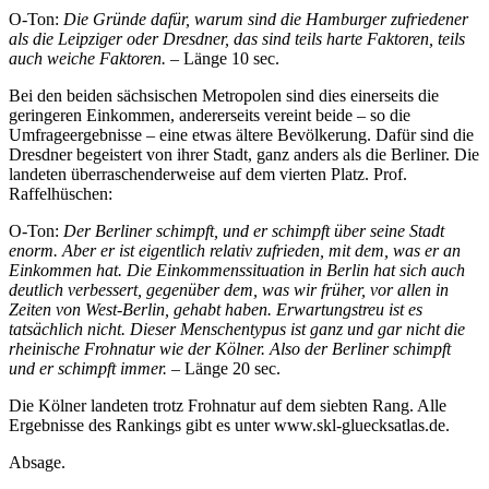
O-Ton:
Die Gründe dafür, warum sind die Hamburger zufriedener
als die Leipziger oder Dresdner, das sind teils harte Faktoren, teils
auch weiche Faktoren.
– Länge 10 sec.
Bei den beiden sächsischen Metropolen sind dies einerseits die
geringeren Einkommen, andererseits vereint beide – so die
Umfrageergebnisse – eine etwas ältere Bevölkerung. Dafür sind die
Dresdner begeistert von ihrer Stadt, ganz anders als die Berliner. Die
landeten überraschenderweise auf dem vierten Platz. Prof.
Raffelhüschen:
O-Ton:
Der Berliner schimpft, und er schimpft über seine Stadt
enorm. Aber er ist eigentlich relativ zufrieden, mit dem, was er an
Einkommen hat. Die Einkommenssituation in Berlin hat sich auch
deutlich verbessert, gegenüber dem, was wir früher, vor allen in
Zeiten von West-Berlin, gehabt haben. Erwartungstreu ist es
tatsächlich nicht. Dieser Menschentypus ist ganz und gar nicht die
rheinische Frohnatur wie der Kölner. Also der Berliner schimpft
und er schimpft immer.
– Länge 20 sec.
Die Kölner landeten trotz Frohnatur auf dem siebten Rang. Alle
Ergebnisse des Rankings gibt es unter www.skl-gluecksatlas.de.
Absage.