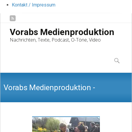
Kontakt / Impressum
Vorabs Medienproduktion
Nachrichten, Texte, Podcast, O-Töne, Video
Skip
to
Suchen
content
nach:
Vorabs Medienproduktion -
Nachrichten, Texte, Podcast, O-Töne,