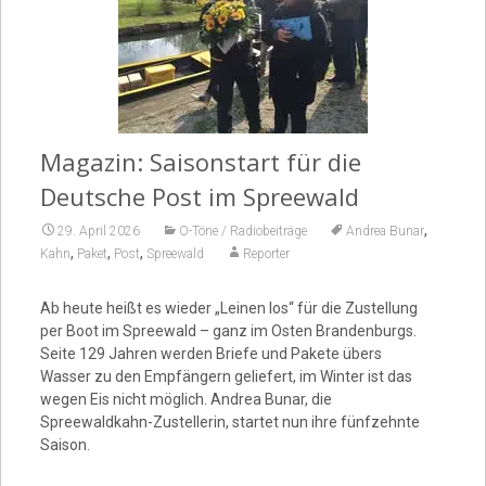
Video
Magazin: Saisonstart für die
Deutsche Post im Spreewald
,
29. April 2026
O-Töne / Radiobeiträge
Andrea Bunar
,
,
,
Kahn
Paket
Post
Spreewald
Reporter
Ab heute heißt es wieder „Leinen los“ für die Zustellung
per Boot im Spreewald – ganz im Osten Brandenburgs.
Seite 129 Jahren werden Briefe und Pakete übers
Wasser zu den Empfängern geliefert, im Winter ist das
wegen Eis nicht möglich. Andrea Bunar, die
Spreewaldkahn-Zustellerin, startet nun ihre fünfzehnte
Saison.