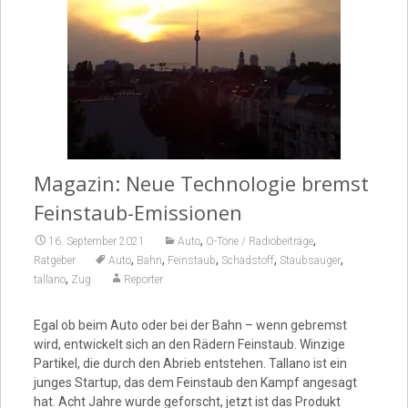
Video
Magazin: Neue Technologie bremst
Feinstaub-Emissionen
,
,
16. September 2021
Auto
O-Töne / Radiobeiträge
,
,
,
,
,
Ratgeber
Auto
Bahn
Feinstaub
Schadstoff
Staubsauger
,
tallano
Zug
Reporter
Egal ob beim Auto oder bei der Bahn – wenn gebremst
wird, entwickelt sich an den Rädern Feinstaub. Winzige
Partikel, die durch den Abrieb entstehen. Tallano ist ein
junges Startup, das dem Feinstaub den Kampf angesagt
hat. Acht Jahre wurde geforscht, jetzt ist das Produkt