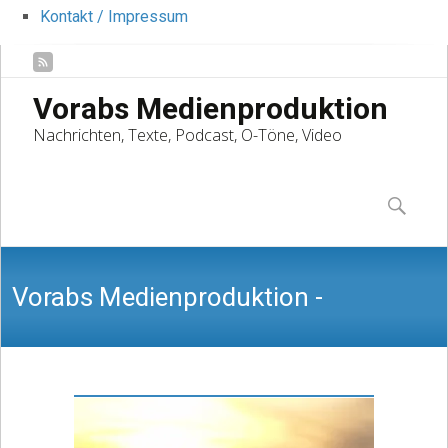
Kontakt / Impressum
Vorabs Medienproduktion
Nachrichten, Texte, Podcast, O-Töne, Video
Skip
to
Suchen
content
nach:
Vorabs Medienproduktion -
Nachrichten, Texte, Podcast, O-Töne,