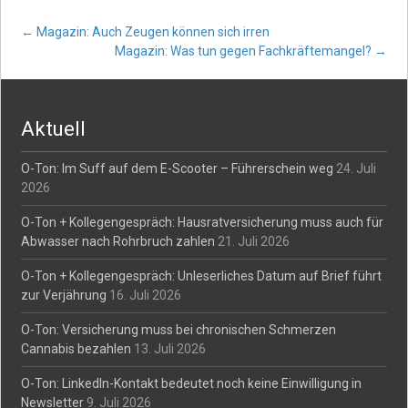
Post
←
Magazin: Auch Zeugen können sich irren
Magazin: Was tun gegen Fachkräftemangel?
→
navigation
Aktuell
O-Ton: Im Suff auf dem E-Scooter – Führerschein weg
24. Juli
2026
O-Ton + Kollegengespräch: Hausratversicherung muss auch für
Abwasser nach Rohrbruch zahlen
21. Juli 2026
O-Ton + Kollegengespräch: Unleserliches Datum auf Brief führt
zur Verjährung
16. Juli 2026
O-Ton: Versicherung muss bei chronischen Schmerzen
Cannabis bezahlen
13. Juli 2026
O-Ton: LinkedIn-Kontakt bedeutet noch keine Einwilligung in
Newsletter
9. Juli 2026