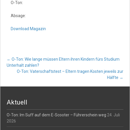
O-Ton:
Absage:
Download Magazin
Post
←
O-Ton: Wie lange müssen Eltern ihren Kindern fürs Studium
Unterhalt zahlen?
O-Ton: Vaterschaftstest – Eltern tragen Kosten jeweils zur
navigation
Hälfte
→
Aktuell
O-Ton: Im Suff auf dem E-Scooter – Führerschein weg
24. Juli
2026