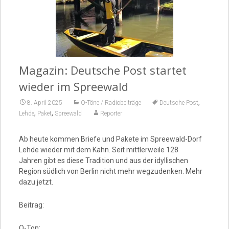
Video
Magazin: Deutsche Post startet
wieder im Spreewald
,
8. April 2025
O-Töne / Radiobeiträge
Deutsche Post
,
,
Lehde
Paket
Spreewald
Reporter
Ab heute kommen Briefe und Pakete im Spreewald-Dorf
Lehde wieder mit dem Kahn. Seit mittlerweile 128
Jahren gibt es diese Tradition und aus der idyllischen
Region südlich von Berlin nicht mehr wegzudenken. Mehr
dazu jetzt.
Beitrag:
O-Ton: