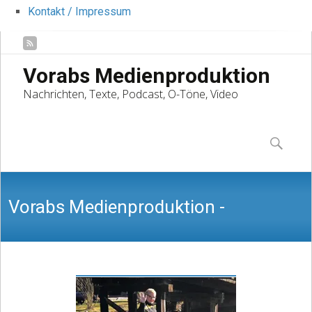
Kontakt / Impressum
Vorabs Medienproduktion
Nachrichten, Texte, Podcast, O-Töne, Video
Skip
to
Suchen
content
nach:
Vorabs Medienproduktion -
Nachrichten, Texte, Podcast, O-Töne,