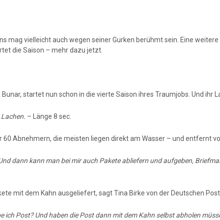
 mag vielleicht auch wegen seiner Gurken berühmt sein. Eine weitere B
et die Saison – mehr dazu jetzt.
 Bunar, startet nun schon in die vierte Saison ihres Traumjobs. Und ihr 
.Lachen.
– Länge 8 sec.
r 60 Abnehmern, die meisten liegen direkt am Wasser – und entfernt v
. Und dann kann man bei mir auch Pakete abliefern und aufgeben, Briefmar
ete mit dem Kahn ausgeliefert, sagt Tina Birke von der Deutschen Post
e ich Post? Und haben die Post dann mit dem Kahn selbst abholen müs