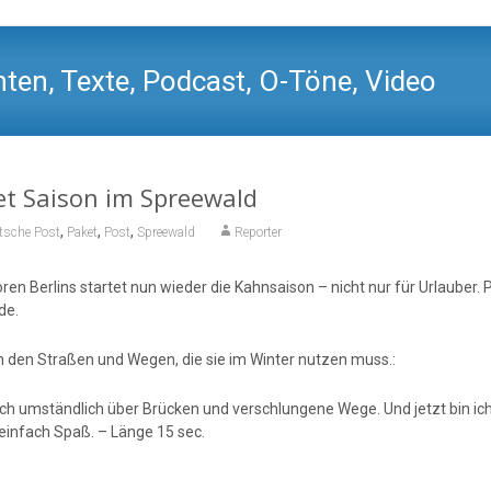
ten, Texte, Podcast, O-Töne, Video
et Saison im Spreewald
,
,
,
tsche Post
Paket
Post
Spreewald
Reporter
en Berlins startet nun wieder die Kahnsaison – nicht nur für Urlauber. 
de.
n den Straßen und Wegen, die sie im Winter nutzen muss.:
lich umständlich über Brücken und verschlungene Wege. Und jetzt bin ich
einfach Spaß. – Länge 15 sec.