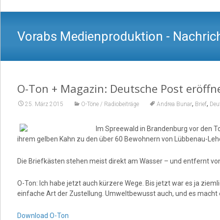
Vorabs Medienproduktion - Nachrich
O-Ton + Magazin: Deutsche Post eröffn
,
,
25. März 2015
O-Töne / Radiobeiträge
Andrea Bunar
Brief
Deu
Im Spreewald in Brandenburg vor den Tor
ihrem gelben Kahn zu den über 60 Bewohnern von Lübbenau-Leh
Die Briefkästen stehen meist direkt am Wasser – und entfernt vo
O-Ton: Ich habe jetzt auch kürzere Wege. Bis jetzt war es ja ziem
einfache Art der Zustellung. Umweltbewusst auch, und es macht 
Download O-Ton