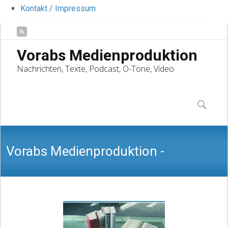
Kontakt / Impressum
Vorabs Medienproduktion
Nachrichten, Texte, Podcast, O-Töne, Video
Skip
to
Suchen
content
nach:
Vorabs Medienproduktion -
Nachrichten, Texte, Podcast, O-Töne,