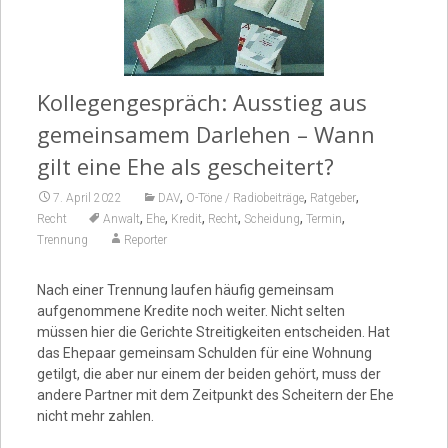
Video
Kollegengespräch: Ausstieg aus
gemeinsamem Darlehen – Wann
gilt eine Ehe als gescheitert?
,
,
,
7. April 2022
DAV
O-Töne / Radiobeiträge
Ratgeber
,
,
,
,
,
,
Recht
Anwalt
Ehe
Kredit
Recht
Scheidung
Termin
Trennung
Reporter
Nach einer Trennung laufen häufig gemeinsam
aufgenommene Kredite noch weiter. Nicht selten
müssen hier die Gerichte Streitigkeiten entscheiden. Hat
das Ehepaar gemeinsam Schulden für eine Wohnung
getilgt, die aber nur einem der beiden gehört, muss der
andere Partner mit dem Zeitpunkt des Scheitern der Ehe
nicht mehr zahlen.