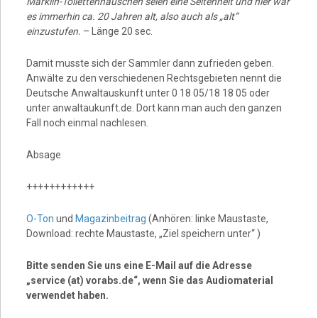
Märklin-Toilettenhäuschen seien eine Seltenheit und hier war
es immerhin ca. 20 Jahren alt, also auch als „alt“
einzustufen.
– Länge 20 sec.
Damit musste sich der Sammler dann zufrieden geben.
Anwälte zu den verschiedenen Rechtsgebieten nennt die
Deutsche Anwaltauskunft unter 0 18 05/18 18 05 oder
unter anwaltaukunft.de. Dort kann man auch den ganzen
Fall noch einmal nachlesen.
Absage
++++++++++++
O-Ton
und
Magazinbeitrag
(Anhören: linke Maustaste,
Download: rechte Maustaste, „Ziel speichern unter“ )
Bitte senden Sie uns eine E-Mail auf die Adresse
„service (at) vorabs.de“, wenn Sie das Audiomaterial
verwendet haben.