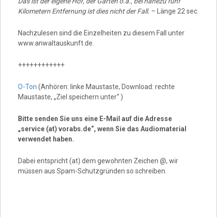
Das ist der eigene Hof, der Garten o.ä., bei nahezu fünf
Kilometern Entfernung ist dies nicht der Fall.
– Länge 22 sec.
Nachzulesen sind die Einzelheiten zu diesem Fall unter
www.anwaltauskunft.de.
++++++++++++
O-Ton
(Anhören: linke Maustaste, Download: rechte
Maustaste, „Ziel speichern unter“ )
Bitte senden Sie uns eine E-Mail auf die Adresse
„service (at) vorabs.de“, wenn Sie das Audiomaterial
verwendet haben.
Dabei entspricht (at) dem gewohnten Zeichen @, wir
müssen aus Spam-Schutzgründen so schreiben.