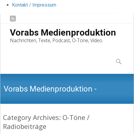
Kontakt / Impressum
Vorabs Medienproduktion
Nachrichten, Texte, Podcast, O-Töne, Video
Skip
to
Suchen
content
nach:
Vorabs Medienproduktion -
Category Archives: O-Töne /
Nachrichten, Texte, Podcast, O-Töne,
Radiobeiträge