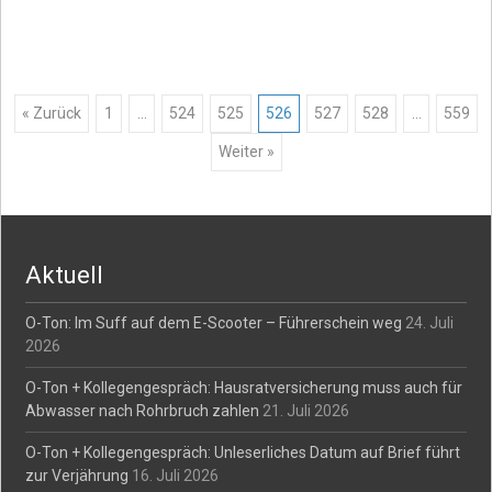
Posts
« Zurück
1
…
524
525
526
527
528
…
559
Weiter »
navigation
Aktuell
O-Ton: Im Suff auf dem E-Scooter – Führerschein weg
24. Juli
2026
O-Ton + Kollegengespräch: Hausratversicherung muss auch für
Abwasser nach Rohrbruch zahlen
21. Juli 2026
O-Ton + Kollegengespräch: Unleserliches Datum auf Brief führt
zur Verjährung
16. Juli 2026