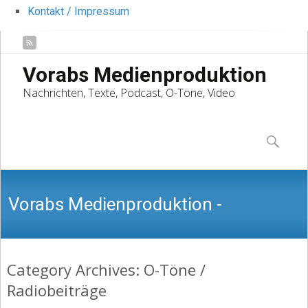
Kontakt / Impressum
Vorabs Medienproduktion
Nachrichten, Texte, Podcast, O-Töne, Video
Skip
to
Suchen
content
nach:
Vorabs Medienproduktion -
Category Archives: O-Töne /
Nachrichten, Texte, Podcast, O-Töne,
Radiobeiträge