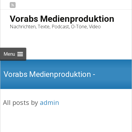
Vorabs Medienproduktion
Nachrichten, Texte, Podcast, O-Töne, Video
Skip
to
Suchen
content
nach:
Menu
Vorabs Medienproduktion -
All posts by
admin
Nachrichten, Texte, Podcast, O-Töne,