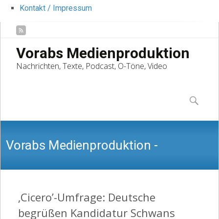
Kontakt / Impressum
Vorabs Medienproduktion
Nachrichten, Texte, Podcast, O-Töne, Video
Skip
to
Suchen
content
nach:
Vorabs Medienproduktion -
Nachrichten, Texte, Podcast, O-Töne,
‚Cicero’-Umfrage: Deutsche
begrüßen Kandidatur Schwans