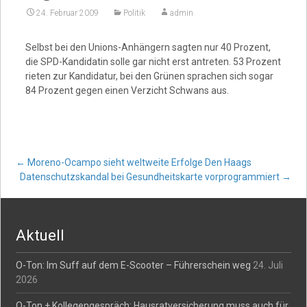
24. Februar 2009
Politik
admin
Video
Selbst bei den Unions-Anhängern sagten nur 40 Prozent,
die SPD-Kandidatin solle gar nicht erst antreten. 53 Prozent
rieten zur Kandidatur, bei den Grünen sprachen sich sogar
84 Prozent gegen einen Verzicht Schwans aus.
Post
←
Moreno-Ocampo sieht weltweite Erfolge Den Haags
Datenschutzskandal bei Gesundheitskarte vorprogrammiert
→
navigation
Aktuell
O-Ton: Im Suff auf dem E-Scooter – Führerschein weg
24. Juli
2026
O-Ton + Kollegengespräch: Hausratversicherung muss auch für