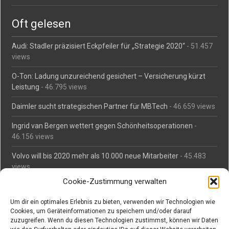
Oft gelesen
Audi: Stadler präzisiert Eckpfeiler für „Strategie 2020“
- 51.457
views
O-Ton: Ladung unzureichend gesichert – Versicherung kürzt
Leistung
- 46.795 views
Daimler sucht strategischen Partner für MBTech
- 46.659 views
Ingrid van Bergen wettert gegen Schönheitsoperationen
-
46.156 views
Volvo will bis 2020 mehr als 10.000 neue Mitarbeiter
- 45.483
views
Cookie-Zustimmung verwalten
Mäßiges Interesse an Daimlers MBtech
- 44.713 views
Um dir ein optimales Erlebnis zu bieten, verwenden wir Technologien wie
O-Ton: Wer muss Schaden für abgedriftete Silvesterraketen
Cookies, um Geräteinformationen zu speichern und/oder darauf
zahlen?
- 42.366 views
zuzugreifen. Wenn du diesen Technologien zustimmst, können wir Daten