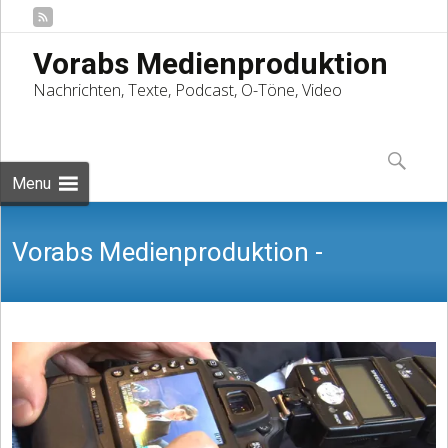
Vorabs Medienproduktion
Nachrichten, Texte, Podcast, O-Töne, Video
Skip
to
Suchen
content
nach:
Menu
Vorabs Medienproduktion -
Nachrichten, Texte, Podcast, O-Töne,