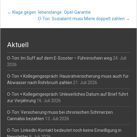
Post
←
Klage gegen ´lebenslange´ Opel-Garantie
O-Ton: Sozialamt muss Miete doppelt zahlen
→
navigation
Aktuell
O-Ton: Im Suff auf dem E-Scooter – Führerschein weg
24. Juli
2026
O-Ton + Kollegengespräch: Hausratversicherung muss auch für
Abwasser nach Rohrbruch zahlen
21. Juli 2026
O-Ton + Kollegengespräch: Unleserliches Datum auf Brief führt
zur Verjährung
16. Juli 2026
O-Ton: Versicherung muss bei chronischen Schmerzen
Cannabis bezahlen
13. Juli 2026
O-Ton: LinkedIn-Kontakt bedeutet noch keine Einwilligung in
Newsletter
9. Juli 2026