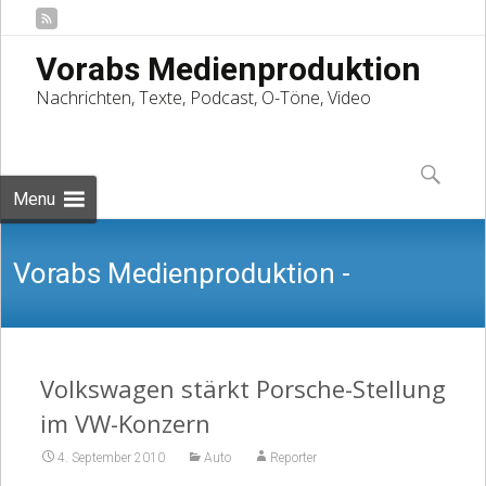
Vorabs Medienproduktion
Nachrichten, Texte, Podcast, O-Töne, Video
Skip
to
Suchen
content
nach:
Menu
Vorabs Medienproduktion -
Nachrichten, Texte, Podcast, O-Töne,
Volkswagen stärkt Porsche-Stellung
im VW-Konzern
4. September 2010
Auto
Reporter