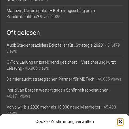
Magazin: Reformpaket – Befreiungsschlag beim
Bürokratieabbau?
9. Juli 2026
Oft gelesen
Audi: Stadler präzisiert Eckpfeiler für „Strategie 2020“
- 51.479
views
O-Ton: Ladung unzureichend gesichert – Versicherung kürzt
Leistung
- 46.803 views
Daimler sucht strategischen Partner für MBTech
- 46.665 views
Ingrid van Bergen wettert gegen Schönheitsoperationen
-
46.171 views
Volvo will bis 2020 mehr als 10.000 neue Mitarbeiter
- 45.498
views
Cookie-Zustimmung verwalten
Mäßiges Interesse an Daimlers MBtech
- 44.717 views