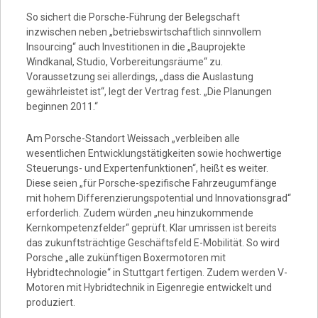
Video
So sichert die Porsche-Führung der Belegschaft
inzwischen neben „betriebswirtschaftlich sinnvollem
Insourcing“ auch Investitionen in die „Bauprojekte
Windkanal, Studio, Vorbereitungsräume“ zu.
Voraussetzung sei allerdings, „dass die Auslastung
gewährleistet ist“, legt der Vertrag fest. „Die Planungen
beginnen 2011.“
Am Porsche-Standort Weissach „verbleiben alle
wesentlichen Entwicklungstätigkeiten sowie hochwertige
Steuerungs- und Expertenfunktionen“, heißt es weiter.
Diese seien „für Porsche-spezifische Fahrzeugumfänge
mit hohem Differenzierungspotential und Innovationsgrad“
erforderlich. Zudem würden „neu hinzukommende
Kernkompetenzfelder“ geprüft. Klar umrissen ist bereits
das zukunftsträchtige Geschäftsfeld E-Mobilität. So wird
Porsche „alle zukünftigen Boxermotoren mit
Hybridtechnologie“ in Stuttgart fertigen. Zudem werden V-
Motoren mit Hybridtechnik in Eigenregie entwickelt und
produziert.