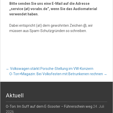
Bitte senden Sie uns eine E-Mail auf die Adresse
„service (at) vorabs.de“, wenn Sie das Audiomaterial
verwendet haben.
Dabei entspricht (at) dem gewohnten Zeichen @, wir
müssen aus Spam-Schutzgründen so schreiben.
Post
←
Volkswagen stärkt Porsche-Stellung im VW-Konzern
O-Ton+Magazin: Bei Volksfesten mit Betrunkenen rechnen
→
navigation
Aktuell
O-Ton: Im Suff auf dem E-Scooter – Führerschein weg
24. Juli
2026